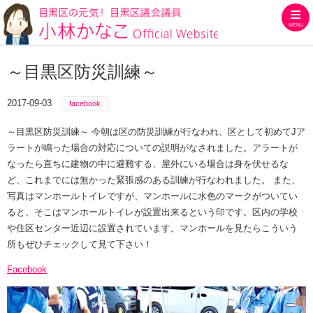
MENU
目黒区の元気！目黒区議会議員
～目黒区防災訓練～
2017-09-03
facebook
～目黒区防災訓練～ 今朝は区の防災訓練が行なわれ、区として初めてJア
ラートが鳴った場合の対応についての説明がなされました。アラートが
なったら直ちに建物の中に避難する、屋外にいる場合は身を伏せるな
ど、これまでには無かった緊張感のある訓練が行なわれました。 また、
写真はマンホールトイレですが、マンホールに水色のマークがついてい
ると、そこはマンホールトイレが設置出来るという印です。区内の学校
や住区センター近辺に設置されています。マンホールを見たらこういう
所もぜひチェックして見て下さい！
Facebook