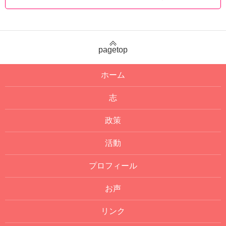
pagetop
ホーム
志
政策
活動
プロフィール
お声
リンク