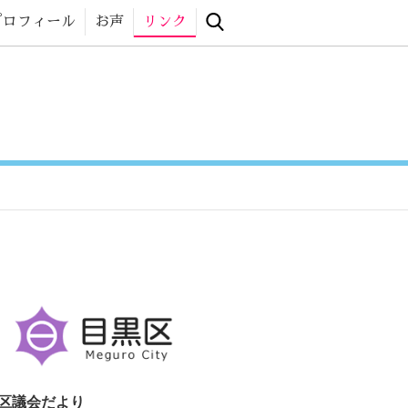
 website
プロフィール
お声
リンク
区議会だより