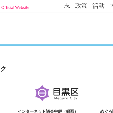
目黒区の元気！目黒区議会議員 小林かなこ Official
志
政策
活動
ンク
インターネット議会中継（録画）
めぐろ