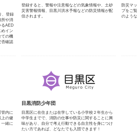
登録すると、警報や注意報などの気象情報や、土砂
防災マ
災害警報情報、目黒川洪水予報などの防災情報が配
プをご
り、登録
信されます。
のよう
難所や消
るAED
じめイン
全ての機
安否確認
目黒消防少年団
署管内に
目黒区に在住または在学している小学校２年生から
以上の健
中学生までで、消防の仕事や防災に関することに興
！一緒に
味があり、自分で考え行動できる自主性を身につけ
たい方であれば、どなたでも入団できます！