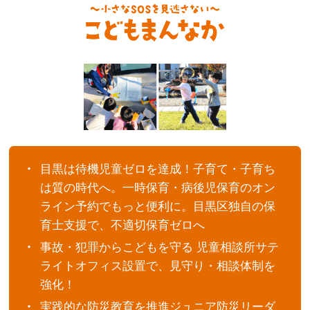
目黒は待機児童ゼロを達成！子育て・子育ち
は質の時代へ。一時保育・病後児保育のオン
ライン予約でもっと便利に。目黒区独自の保
育士支援で、不適切保育ゼロへ
事故・犯罪からこどもを守る 児童相談所サテ
ライトオフィス設置で、見守り・相談体制を
強化！
実践的な防災教育を推進ジュニア防災リーダ