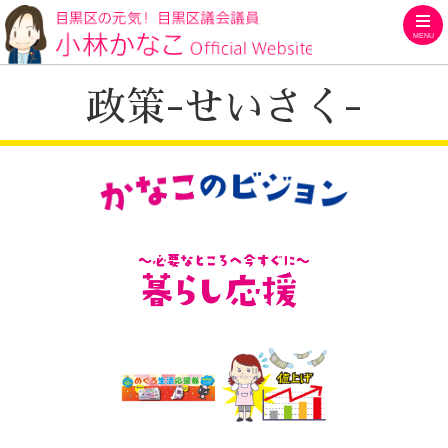
MENU
目黒区の元気！目黒区議会議員
政策-せいさく-
小林かなこ 