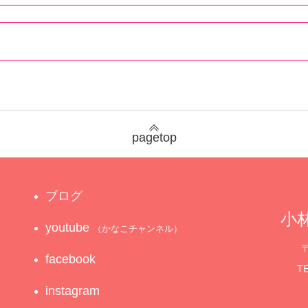
pagetop
ブログ
小林
youtube
（かなこチャンネル）
〒
facebook
TE
instagram