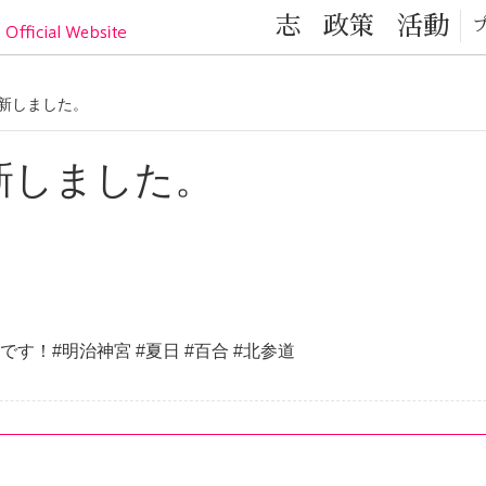
目黒区の元気！目黒区議会議員 小林かなこ Official
志
政策
活動
を更新しました。
を更新しました。
す！#明治神宮 #夏日 #百合 #北参道