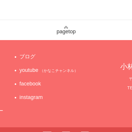
pagetop
ブログ
小林
youtube
（かなこチャンネル）
〒
facebook
TE
instagram
ー