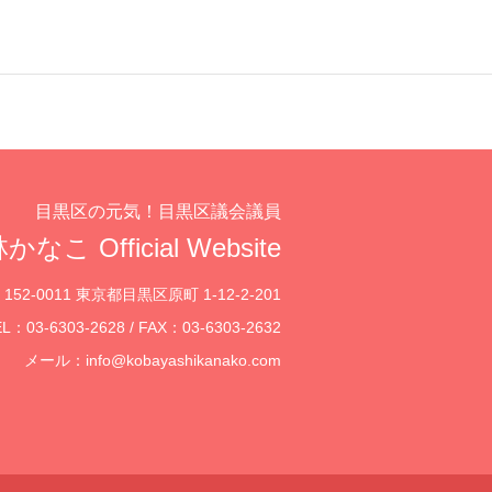
目黒区の元気！目黒区議会議員
かなこ Official Website
152-0011 東京都目黒区原町 1-12-2-201
L：03-6303-2628 / FAX：03-6303-2632
メール：
info@kobayashikanako.com