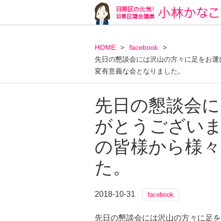
HOME
>
facebook
>
先日の懇談会には沢山の方々に足をお運
変有意義な会となりました。
先日の懇談会に
がとうござい
の皆様から様々
た。
2018-10-31
facebook
先日の懇談会には沢山の方々に足を