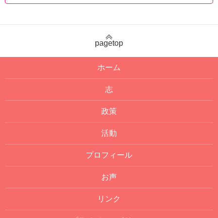
pagetop
ホーム
志
政策
活動
プロフィール
お声
リンク