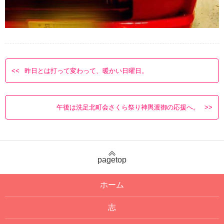
昨日とは打って変わって、暖かい日曜日。
午後は洗足北町会さくら祭り神輿渡御の応援へ。
pagetop
ホーム
志