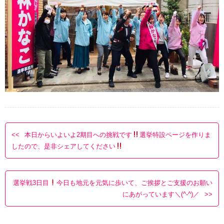
本日からいよいよ2期目への挑戦です
選挙特設ページを作りま
したので、是非シェアしてください
選挙戦3日目
今日も地元を元気に歩いて、ご挨拶とご支援のお願い
にあがっています＼(^-^)／