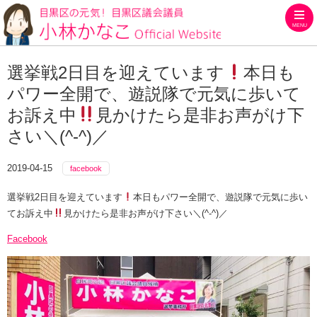
MENU
目黒区の元気！目黒区議会議員
選挙戦2日目を迎えています
本日も
パワー全開で、遊説隊で元気に歩いて
お訴え中
見かけたら是非お声がけ下
さい＼(^-^)／
2019-04-15
facebook
選挙戦2日目を迎えています
本日もパワー全開で、遊説隊で元気に歩い
てお訴え中
見かけたら是非お声がけ下さい＼(^-^)／
Facebook