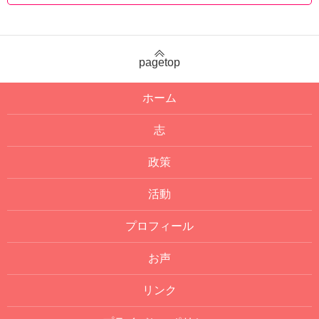
pagetop
ホーム
志
政策
活動
プロフィール
お声
リンク