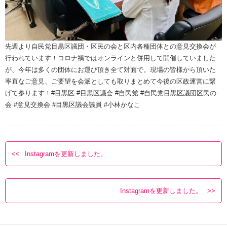
先週より自民党目黒区議団・区民の会と区内各種団体との意見交換会が
行われています！コロナ禍ではオンラインと併用して開催していました
が、今年は多くの団体にお運び頂き全て対面で。現場の皆様から頂いた
率直なご意見、ご要望を会派としても取りまとめて今後の区政運営に繋
げて参ります！#目黒区 #目黒区議会 #自民党 #自民党目黒区議団区民の
会 #意見交換会 #目黒区議会議員 #小林かなこ
Instagramを更新しました。
Instagramを更新しました。