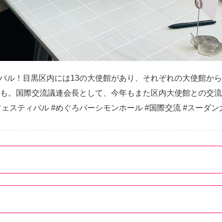
ティバル！目黒区内には13の大使館があり、それぞれの大使館か
も。国際交流議連会長として、今年もまた区内大使館との交流を
交流フェスティバル #めぐろパーシモンホール #国際交流 #スーダ