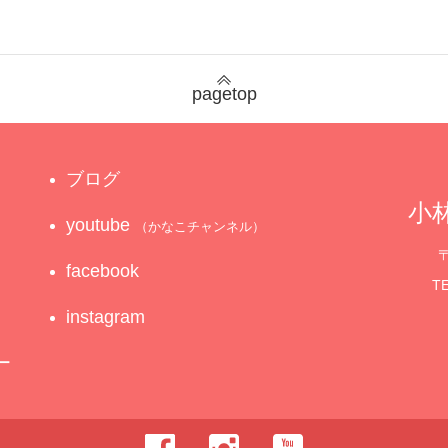
pagetop
ブログ
小林
youtube
（かなこチャンネル）
〒
facebook
TE
instagram
ー