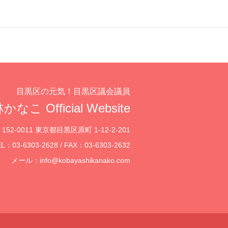
目黒区の元気！目黒区議会議員
かなこ Official Website
152-0011 東京都目黒区原町 1-12-2-201
L：03-6303-2628 / FAX：03-6303-2632
メール：
info@kobayashikanako.com