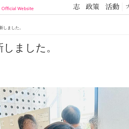
目黒区の元気！目黒区議会議員 小林かなこ Official
志
政策
活動
を更新しました。
を更新しました。