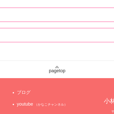
pagetop
ブログ
小林
youtube
（かなこチャンネル）
〒