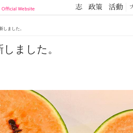
目黒区の元気！目黒区議会議員 小林かなこ Official
志
政策
活動
を更新しました。
を更新しました。