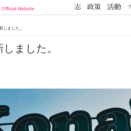
目黒区の元気！目黒区議会議員 小林かなこ Official
志
政策
活動
を更新しました。
を更新しました。