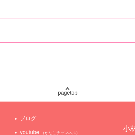
pagetop
ブログ
小林
youtube
（かなこチャンネル）