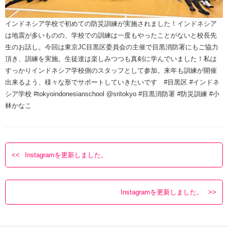
インドネシア学校で初めての防災訓練が実施されました！インドネシア
は地震が多いものの、学校での訓練は一度もやったことがないと校長先
生のお話し。今回は東京JC目黒区委員会の主催で目黒消防署にもご協力
頂き、訓練を実施。生徒達は楽しみつつも真剣に学んでいました！私は
すっかりインドネシア学校側のスタッフとして参加。来年も訓練が開催
出来るよう、様々な形でサポートしていきたいです #目黒区 #インドネ
シア学校 #tokyoindonesianschool @sritokyo #目黒消防署 #防災訓練 #小
林かなこ
Instagramを更新しました。
Instagramを更新しました。