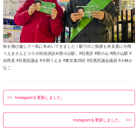
秋を飛び越して一気に冬めいてきました！駅でのご挨拶も冬支度に️今岡
うえきさんとコラボ街頭演説＠西小山駅。#目黒区 #西小山 #西小山駅 #
自民党 #目黒区議会 #今岡うえき #東京第26区 #目黒区議会議員 #小林か
なこ
Instagramを更新しました。
Instagramを更新しました。