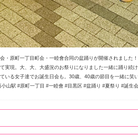
会・原町一丁目町会・一睦會合同の盆踊りが開催されました！
て実現。大、大、大盛況のお祭りになりました一緒に踊り続け
ている女子達でお誕生日会も。30歳、40歳の節目を一緒に笑
#西小山駅 #原町一丁目 #一睦會 #目黒区 #盆踊り #夏祭り #誕生