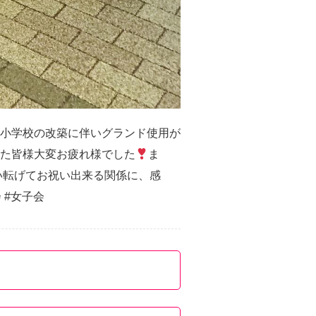
小学校の改築に伴いグランド使用が
た皆様大変お疲れ様でした
ま
い転げてお祝い出来る関係に、感
会 #女子会