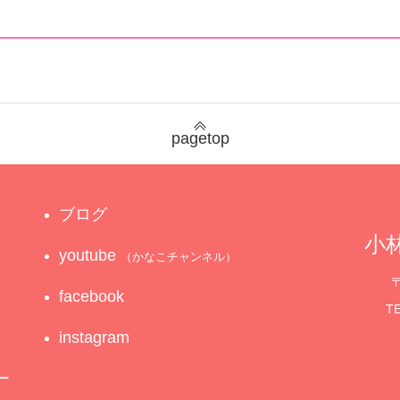
pagetop
ブログ
小林
youtube
（かなこチャンネル）
〒
facebook
TE
instagram
ー