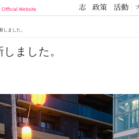
目黒区の元気！目黒区議会議員 小林かなこ Official
志
政策
活動
を更新しました。
を更新しました。