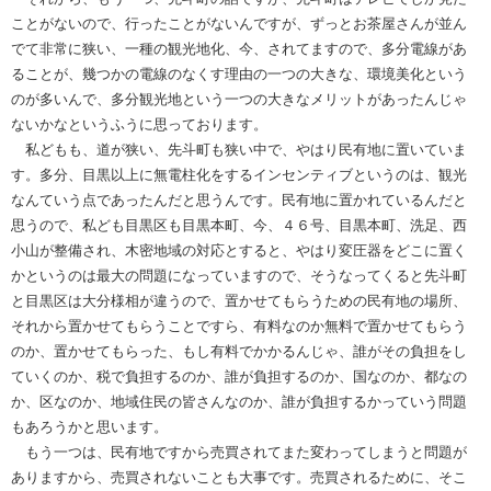
ことがないので、行ったことがないんですが、ずっとお茶屋さんが並ん
でて非常に狭い、一種の観光地化、今、されてますので、多分電線があ
ることが、幾つかの電線のなくす理由の一つの大きな、環境美化という
のが多いんで、多分観光地という一つの大きなメリットがあったんじゃ
ないかなというふうに思っております。
私どもも、道が狭い、先斗町も狭い中で、やはり民有地に置いていま
す。多分、目黒以上に無電柱化をするインセンティブというのは、観光
なんていう点であったんだと思うんです。民有地に置かれているんだと
思うので、私ども目黒区も目黒本町、今、４６号、目黒本町、洗足、西
小山が整備され、木密地域の対応とすると、やはり変圧器をどこに置く
かというのは最大の問題になっていますので、そうなってくると先斗町
と目黒区は大分様相が違うので、置かせてもらうための民有地の場所、
それから置かせてもらうことですら、有料なのか無料で置かせてもらう
のか、置かせてもらった、もし有料でかかるんじゃ、誰がその負担をし
ていくのか、税で負担するのか、誰が負担するのか、国なのか、都なの
か、区なのか、地域住民の皆さんなのか、誰が負担するかっていう問題
もあろうかと思います。
もう一つは、民有地ですから売買されてまた変わってしまうと問題が
ありますから、売買されないことも大事です。売買されるために、そこ