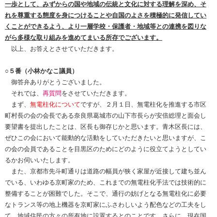
一歩として、みずからの国や地域の伝統と文化に対する理解を深め、そ
れを尊重する態度を身につけることや自国のよさを積極的に発信してい
くことができるよう、より一層学校・保護者・地域等との連携を図りな
がら多様な取り組みを進めてまいる所存でございます。
以上、お答えとさせていただきます。
○５番（小林かなこ議員）
御答弁ありがとうございました。
それでは、
再質問
をさせていただきます。
まず、
無電柱化について
ですが、２月１日、無電柱化を推進する市区
町村長の会の会長である奈良県葛城市の山下市長らが安倍総理と面会し
要望書を提出したことは、区長も御存じかと思います。青木区長には、
ぜひこの会において能動的な活動をしていただきたいと思いますが、こ
の会の会員であることを目黒区のためにどのように役立てようとしてい
るかお伺いいたします。
また、京都市先斗町通りは道路の幅員が狭く家屋が近接して建ち並ん
でいる、いわゆる京町家のため、これまでの無電柱化手法では技術的に
整備することが困難でした。そこで、通行の妨げとなる無電柱化に必要
なトランス等の地上機器を京町家にふさわしいよう配色などの工夫をし
て、地域住民の方々の所有地に設置するとのことです。さらに、現在国