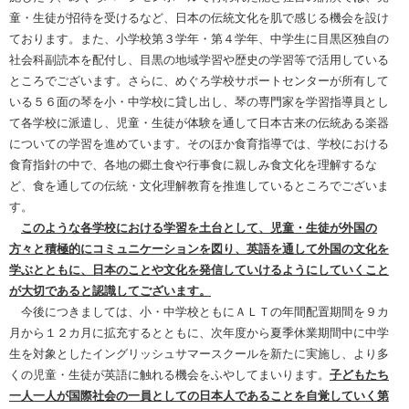
童・生徒が招待を受けるなど、日本の伝統文化を肌で感じる機会を設け
ております。また、小学校第３学年・第４学年、中学生に目黒区独自の
社会科副読本を配付し、目黒の地域学習や歴史の学習等で活用している
ところでございます。さらに、めぐろ学校サポートセンターが所有して
いる５６面の琴を小・中学校に貸し出し、琴の専門家を学習指導員とし
て各学校に派遣し、児童・生徒が体験を通して日本古来の伝統ある楽器
についての学習を進めています。そのほか食育指導では、学校における
食育指針の中で、各地の郷土食や行事食に親しみ食文化を理解するな
ど、食を通しての伝統・文化理解教育を推進しているところでございま
す。
このような各学校における学習を土台として、児童・生徒が外国の
方々と積極的にコミュニケーションを図り、英語を通して外国の文化を
学ぶとともに、日本のことや文化を発信していけるようにしていくこと
が大切であると認識してございます。
今後につきましては、小・中学校ともにＡＬＴの年間配置期間を９カ
月から１２カ月に拡充するとともに、次年度から夏季休業期間中に中学
生を対象としたイングリッシュサマースクールを新たに実施し、より多
くの児童・生徒が英語に触れる機会をふやしてまいります。
子どもたち
一人一人が国際社会の一員としての日本人であることを自覚していく第