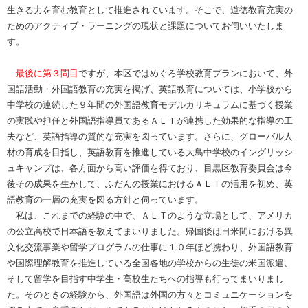
生きる力を育む教育として推進されています。そこで、道徳教育充実の
ためのアクティブ・ラーニングの現状と課題についてお伺いいたしま
す。
最後に第３問目
ですが、本区ではめぐろ学校教育プランにおいて、外
国語活動・外国語教育の充実を掲げ、英語教育については、小学校から
中学校の連続した９年間の外国語教育モデルカリキュラムに基づく授業
の実践や担任と外国語指導員であるＡＬＴが連携した効果的な指導の工
夫など、英語指導の質的な充実を図っています。さらに、グローバル人
材の育成を目指し、英語教育を推進している大鳥中学校のイングリッシ
ュキャンプは、各方面から高い評価を得ており、目黒区教育委員会は今
後その成果を生かして、ふだんの授業におけるＡＬＴの活用を初め、英
語教育の一層の充実を図る方針と伺っています。
私は、これまでの経験の中で、ＡＬＴのような立場として、アメリカ
の公立高校で日本語を教えてまいりました。帰国後は日米間における異
文化交流事業や留学プログラムの仕事に１０年ほど携わり、外国語教育
や国際理解教育を推進している全国各地の学校からの生徒の米国派遣、
そして留学を目指す中学生・高校生たちへの指導も行ってまいりまし
た。そのときの経験から、外国語は外国の方々とコミュニケーションを