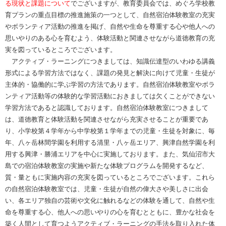
る現状と課題について
でございますが、教育委員会では、めぐろ学校教
育プランの重点目標の推進施策の一つとして、自然宿泊体験教室の充実
やボランティア活動の推進を掲げ、自然や生命を尊重する心や他人への
思いやりのある心を育むよう、体験活動と関連させながら道徳教育の充
実を図っているところでございます。
アクティブ・ラーニングにつきましては、知識伝達型のいわゆる講義
形式による学習方法ではなく、課題の発見と解決に向けて児童・生徒が
主体的・協働的に学ぶ学習の方法であります。自然宿泊体験教室やボラ
ンティア活動等の体験的な学習活動におきましては欠くことができない
学習方法であると認識しております。自然宿泊体験教室につきまして
は、道徳教育と体験活動を関連させながら充実させることが重要であ
り、小学校第４学年から中学校第１学年までの児童・生徒を対象に、毎
年、八ヶ岳林間学園を利用する清里・八ヶ岳エリア、興津自然学園を利
用する興津・勝浦エリアを中心に実施しております。また、気仙沼市大
島での宿泊体験教室の実施や新たな体験プログラムを開発するなど、
質・量ともに実施内容の充実を図っているところでございます。これら
の自然宿泊体験教室では、児童・生徒が自然の偉大さや美しさに出会
い、各エリア独自の芸術や文化に触れるなどの体験を通して、自然や生
命を尊重する心、他人への思いやりの心を育むとともに、豊かな社会を
築く人間として育つようアクティブ・ラーニングの手法を取り入れた体