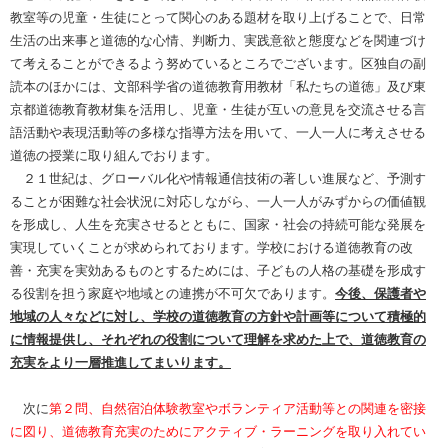
教室等の児童・生徒にとって関心のある題材を取り上げることで、日常
生活の出来事と道徳的な心情、判断力、実践意欲と態度などを関連づけ
て考えることができるよう努めているところでございます。区独自の副
読本のほかには、文部科学省の道徳教育用教材「私たちの道徳」及び東
京都道徳教育教材集を活用し、児童・生徒が互いの意見を交流させる言
語活動や表現活動等の多様な指導方法を用いて、一人一人に考えさせる
道徳の授業に取り組んでおります。
２１世紀は、グローバル化や情報通信技術の著しい進展など、予測す
ることが困難な社会状況に対応しながら、一人一人がみずからの価値観
を形成し、人生を充実させるとともに、国家・社会の持続可能な発展を
実現していくことが求められております。学校における道徳教育の改
善・充実を実効あるものとするためには、子どもの人格の基礎を形成す
る役割を担う家庭や地域との連携が不可欠であります。
今後、保護者や
地域の人々などに対し、学校の道徳教育の方針や計画等について積極的
に情報提供し、それぞれの役割について理解を求めた上で、道徳教育の
充実をより一層推進してまいります。
次に
第２問、自然宿泊体験教室やボランティア活動等との関連を密接
に図り、道徳教育充実のためにアクティブ・ラーニングを取り入れてい