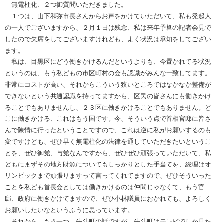
無電柱化、２つ御質問いただきました。
１つは、山下和弥市長さんからお声をかけていただいて、私も発起人
の一人でございますから、２月１日は残念、私は来年予算の記者会見で
したので欠席をしてございますけれども、よく状況は承知をしてござい
ます。
私は、目黒区にどう働きかけるんだというよりも、今置かれてる状況
というのは、もう私どもの市区町村の会も認識がみんな一致してます。
非常にコストが高い、それからこういう狭いところではなかなか整備が
できないという共通認識を持ってますから、区民の皆さんにも働きかけ
ることでもありませんし、２３区に働きかけることでもありません。ど
こに働きかける、これはもう国です。今、そういう点で首相官邸に皆さ
んで陳情に行ったということですので、これは逆に私がお願いするのも
変ですけども、ぜひ早く無電柱化の法律を通していただきたいというこ
とを、ぜひ御党、与党なんですから、ぜひぜひ頑張っていただいて、私
どもにまずその地方財源についてもしっかりとした手当てを、総理はオ
リンピックまで頑張りますって言ってくれてますので、ぜひそういった
ことを私ども首長会としては働きかけるのは仲間じゃなくて、もう官
邸、政府に働きかけてますので、ぜひ小林議員におかれても、よろしく
お願いしたいなというふうに思っています。
それから、もう一つ、先斗町の話ですが、先斗町はテレビでしか見た