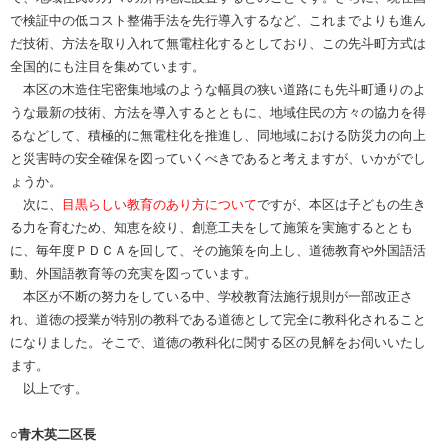
で検証中の低コスト整備手法を先行導入するなど、これまでよりも進ん
だ技術、方法を取り入れて無電柱化するとしており、この先斗町方式は
全国的にも注目を集めています。
本区の木造住宅密集地域のような幅員の狭い道路にも先斗町通りのよ
うな最新の技術、方法を導入するとともに、地域住民の方々の協力を得
るなどして、積極的に無電柱化を推進し、同地域における防災力の向上
と災害時の安全確保を図っていくべきであると考えますが、いかがでし
ょうか。
次に、
目黒らしい教育のあり方について
ですが、本区は子どもの生き
る力を育むため、知恵を絞り、創意工夫をして施策を実施するととも
に、毎年度ＰＤＣＡを回して、その施策を向上し、道徳教育や外国語活
動、外国語教育等の充実を図っています。
本区が不断の努力をしている中、学校教育法施行規則が一部改正さ
れ、道徳の授業が特別の教科である道徳として完全に教科化されること
になりました。そこで、道徳の教科化に関する区の見解をお伺いいたし
ます。
以上です。
○青木英二区長