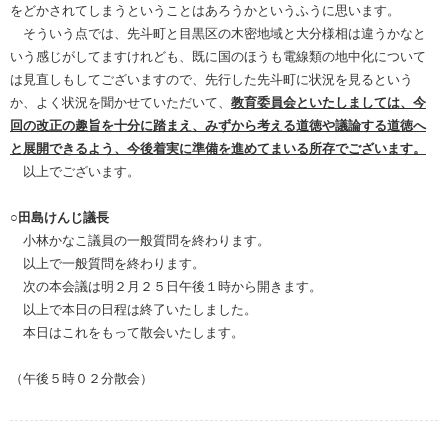
をどかされてしまうということはあろうかというふうに思います。
そういう点では、先斗町と目黒区の木密地域と大分様相は違うかなと
いう感じがしてますけれども、既に国のほうも電線類の地中化について
は見直しもしてございますので、先行した先斗町に状況を見るという
か、よく状況を聞かせていただいて、
教育委員会といたしましては、今
回の改正の趣旨を十分に踏まえ、みずから考える道徳や議論する道徳へ
と展開できるよう、今後着実に準備を進めてまいる所存でございます。
以上でございます。
○田島けんじ議長
小林かなこ議員の一般質問を終わります。
以上で一般質問を終わります。
次の本会議は明２月２５日午後１時から開きます。
以上で本日の日程は終了いたしました。
本日はこれをもって散会いたします。
（午後５時０２分散会）