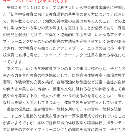
ラーニングについてお伺いいたします。
平成２６年１１月２０日、文部科学大臣から中央教育審議会に諮問し
た「初等中等教育における教育課程の基準等の在り方について」におい
て、何を教えるかという知識の質や量の改善はもちろんのこと、どのよ
うに学ぶかという学びの質や深まりを重視することが必要であり、課題
の発見と解決に向けて、主体的・協働的に学ぶ学習、いわゆるアクティ
ブ・ラーニングやそのための指導の方法等を充実させていく必要がある
とされ、大学教育から始まったアクティブ・ラーニングの波は小・中学
校教育にも押し寄せ、アクティブ・ラーニングは注目を集める存在にな
っています。
本区では、めぐろ学校教育プランの５つの重点目標のうち、子どもの
生きる力を育む教育の推進施策として、自然宿泊体験教室・職場体験学
習等、体験学習の充実を掲げ、自然宿泊体験教室など児童・生徒が自然
の偉大さや美しさに出会い、芸術や文化に触れるなどの体験を通して自
然や命を尊重する心、他人への思いやりのある心を育むとともに、豊か
な社会を築く人間として育つよう、体験学習を充実するとしています。
道徳の授業は、読み物資料・教材を用いて、その資料・教材を読解
し、そこから道徳的な含意を引き出す一斉教授形式で行われていること
が多いようですが、本区では自然宿泊体験教室や職場体験、ボランティ
ア活動等のアクティブ・ラーニングとの関連を密接に図って、子どもの