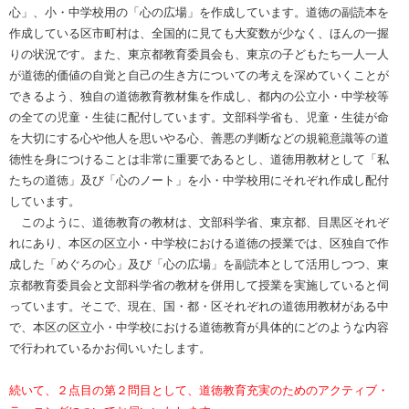
心」、小・中学校用の「心の広場」を作成しています。道徳の副読本を
作成している区市町村は、全国的に見ても大変数が少なく、ほんの一握
りの状況です。また、東京都教育委員会も、東京の子どもたち一人一人
が道徳的価値の自覚と自己の生き方についての考えを深めていくことが
できるよう、独自の道徳教育教材集を作成し、都内の公立小・中学校等
の全ての児童・生徒に配付しています。文部科学省も、児童・生徒が命
を大切にする心や他人を思いやる心、善悪の判断などの規範意識等の道
徳性を身につけることは非常に重要であるとし、道徳用教材として「私
たちの道徳」及び「心のノート」を小・中学校用にそれぞれ作成し配付
しています。
このように、道徳教育の教材は、文部科学省、東京都、目黒区それぞ
れにあり、本区の区立小・中学校における道徳の授業では、区独自で作
成した「めぐろの心」及び「心の広場」を副読本として活用しつつ、東
京都教育委員会と文部科学省の教材を併用して授業を実施していると伺
っています。そこで、現在、国・都・区それぞれの道徳用教材がある中
で、本区の区立小・中学校における道徳教育が具体的にどのような内容
で行われているかお伺いいたします。
続いて、２点目の第２問目として、道徳教育充実のためのアクティブ・