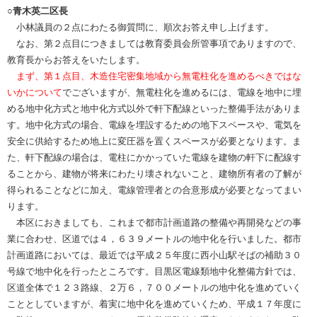
○青木英二区長
小林議員の２点にわたる御質問に、順次お答え申し上げます。
なお、第２点目につきましては教育委員会所管事項でありますので、
教育長からお答えをいたします。
まず、第１点目、木造住宅密集地域から無電柱化を進めるべきではな
いかについて
でございますが、無電柱化を進めるには、電線を地中に埋
める地中化方式と地中化方式以外で軒下配線といった整備手法がありま
す。地中化方式の場合、電線を埋設するための地下スペースや、電気を
安全に供給するため地上に変圧器を置くスペースが必要となります。ま
た、軒下配線の場合は、電柱にかかっていた電線を建物の軒下に配線す
ることから、建物が将来にわたり壊されないこと、建物所有者の了解が
得られることなどに加え、電線管理者との合意形成が必要となってまい
ります。
本区におきましても、これまで都市計画道路の整備や再開発などの事
業に合わせ、区道では４，６３９メートルの地中化を行いました。都市
計画道路においては、最近では平成２５年度に西小山駅そばの補助３０
号線で地中化を行ったところです。目黒区電線類地中化整備方針では、
区道全体で１２３路線、２万６，７００メートルの地中化を進めていく
こととしていますが、着実に地中化を進めていくため、平成１７年度に