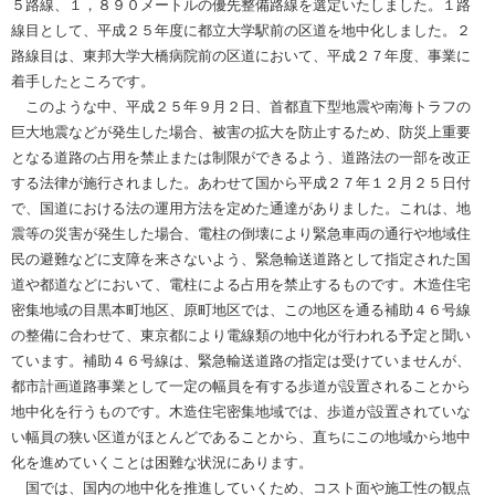
５路線、１，８９０メートルの優先整備路線を選定いたしました。１路
線目として、平成２５年度に都立大学駅前の区道を地中化しました。２
路線目は、東邦大学大橋病院前の区道において、平成２７年度、事業に
着手したところです。
このような中、平成２５年９月２日、首都直下型地震や南海トラフの
巨大地震などが発生した場合、被害の拡大を防止するため、防災上重要
となる道路の占用を禁止または制限ができるよう、道路法の一部を改正
する法律が施行されました。あわせて国から平成２７年１２月２５日付
で、国道における法の運用方法を定めた通達がありました。これは、地
震等の災害が発生した場合、電柱の倒壊により緊急車両の通行や地域住
民の避難などに支障を来さないよう、緊急輸送道路として指定された国
道や都道などにおいて、電柱による占用を禁止するものです。木造住宅
密集地域の目黒本町地区、原町地区では、この地区を通る補助４６号線
の整備に合わせて、東京都により電線類の地中化が行われる予定と聞い
ています。補助４６号線は、緊急輸送道路の指定は受けていませんが、
都市計画道路事業として一定の幅員を有する歩道が設置されることから
地中化を行うものです。木造住宅密集地域では、歩道が設置されていな
い幅員の狭い区道がほとんどであることから、直ちにこの地域から地中
化を進めていくことは困難な状況にあります。
国では、国内の地中化を推進していくため、コスト面や施工性の観点