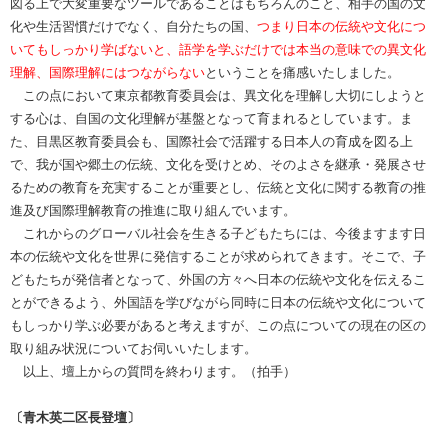
図る上で大変重要なツールであることはもちろんのこと、相手の国の文
化や生活習慣だけでなく、自分たちの国、
つまり日本の伝統や文化につ
いてもしっかり学ばないと、語学を学ぶだけでは本当の意味での異文化
理解、国際理解にはつながらない
ということを痛感いたしました。
この点において東京都教育委員会は、異文化を理解し大切にしようと
する心は、自国の文化理解が基盤となって育まれるとしています。ま
た、目黒区教育委員会も、国際社会で活躍する日本人の育成を図る上
で、我が国や郷土の伝統、文化を受けとめ、そのよさを継承・発展させ
るための教育を充実することが重要とし、伝統と文化に関する教育の推
進及び国際理解教育の推進に取り組んでいます。
これからのグローバル社会を生きる子どもたちには、今後ますます日
本の伝統や文化を世界に発信することが求められてきます。そこで、子
どもたちが発信者となって、外国の方々へ日本の伝統や文化を伝えるこ
とができるよう、外国語を学びながら同時に日本の伝統や文化について
もしっかり学ぶ必要があると考えますが、この点についての現在の区の
取り組み状況についてお伺いいたします。
以上、壇上からの質問を終わります。（拍手）
〔青木英二区長登壇〕