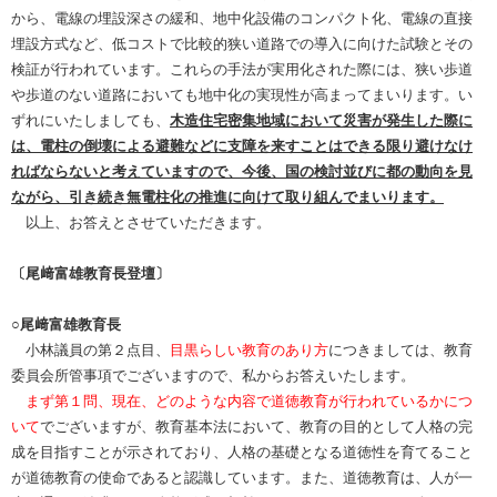
から、電線の埋設深さの緩和、地中化設備のコンパクト化、電線の直接
埋設方式など、低コストで比較的狭い道路での導入に向けた試験とその
検証が行われています。これらの手法が実用化された際には、狭い歩道
や歩道のない道路においても地中化の実現性が高まってまいります。い
ずれにいたしましても、
木造住宅密集地域において災害が発生した際に
は、電柱の倒壊による避難などに支障を来すことはできる限り避けなけ
ればならないと考えていますので、今後、国の検討並びに都の動向を見
ながら、引き続き無電柱化の推進に向けて取り組んでまいります。
以上、お答えとさせていただきます。
〔尾﨑富雄教育長登壇〕
○尾﨑富雄教育長
小林議員の第２点目、
目黒らしい教育のあり方
につきましては、教育
委員会所管事項でございますので、私からお答えいたします。
まず第１問、現在、どのような内容で道徳教育が行われているかにつ
いて
でございますが、教育基本法において、教育の目的として人格の完
成を目指すことが示されており、人格の基礎となる道徳性を育てること
が道徳教育の使命であると認識しています。また、道徳教育は、人が一