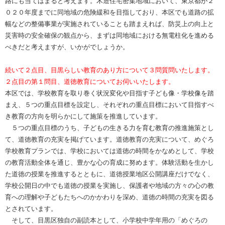
路にも当てはまると考えます。木造住宅密集地域において、東京都が２
０２０年度までに同地域の危険緩和を目指しており、本区でも道路の拡
幅などの整備事業が実施されていることも踏まえれば、防災上の向上と
災害時の安全確保の観点から、まずは同地域における無電柱化を進める
べきだと考えますが、いかがでしょうか。
続いて２点目、目黒らしい教育のあり方について３問質問いたします。
２点目の第１問目、道徳教育についてお伺いいたします。
本区では、学校教育を取り巻く状況変化や目指す子ども像・学校像を踏
まえ、５つの重点目標を設定し、それぞれの重点目標において目指すべ
き教育の方向を明らかにして施策を推進しています。
５つの重点目標のうち、子どもの生きる力を育む教育の推進施策とし
て、道徳教育の充実を掲げています。道徳教育の充実について、めぐろ
学校教育プランでは、学校においては道徳の時間をかなめとして、学校
の教育活動全体を通じ、豊かな心の育成に努めます。体験活動を生かし
た道徳の授業を推進するとともに、道徳授業地区公開講座だけでなく、
学校公開日の中でも道徳の授業を実施し、保護者や地域の方々の心の教
育への理解や子どもたちへのかかわりを深め、道徳の時間の充実を図る
とされています。
そして、目黒区独自の副読本として、小学校中学年用の「めぐろの