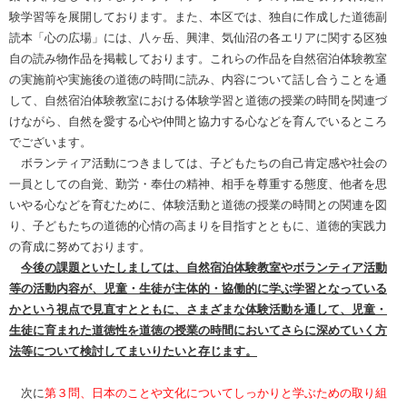
験学習等を展開しております。また、本区では、独自に作成した道徳副
読本「心の広場」には、八ヶ岳、興津、気仙沼の各エリアに関する区独
自の読み物作品を掲載しております。これらの作品を自然宿泊体験教室
の実施前や実施後の道徳の時間に読み、内容について話し合うことを通
して、自然宿泊体験教室における体験学習と道徳の授業の時間を関連づ
けながら、自然を愛する心や仲間と協力する心などを育んでいるところ
でございます。
ボランティア活動につきましては、子どもたちの自己肯定感や社会の
一員としての自覚、勤労・奉仕の精神、相手を尊重する態度、他者を思
いやる心などを育むために、体験活動と道徳の授業の時間との関連を図
り、子どもたちの道徳的心情の高まりを目指すとともに、道徳的実践力
の育成に努めております。
今後の課題といたしましては、自然宿泊体験教室やボランティア活動
等の活動内容が、児童・生徒が主体的・協働的に学ぶ学習となっている
かという視点で見直すとともに、さまざまな体験活動を通して、児童・
生徒に育まれた道徳性を道徳の授業の時間においてさらに深めていく方
法等について検討してまいりたいと存じます。
次に
第３問、日本のことや文化についてしっかりと学ぶための取り組