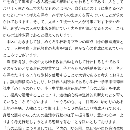
生を通じて追求すべき人格形成の根幹にかかわるものであり、人として
よりよく生きる上で大切なものとは何か、自分はどのように生きるべき
かなどについて考えを深め、みずからの生き方を育んでいくことが求め
られております。そして、児童・生徒一人一人が将来に対する夢や希
望、みずからの人生や未来を開いていく力を育む源となるものが、これ
からの道徳教育であると捉えております。
本区におきましては、めぐろ学校教育プランの重点目標の推進施策と
して、人権教育・道徳教育の充実を掲げ、豊かな心の育成に努めている
ところでございます。
道徳教育は、学校のあらゆる教育活動を通じて行われるものであり、
そのかなめとなる道徳の授業では、子どもたちが感動を覚えたり、考え
を深めたりするような教材を使用することが大切であると考えておりま
す。議員御指摘のとおり、区独自の副読本である小学校中学年用道徳副
読本「めぐろの心」や、小・中学校用道徳副読本「心の広場」を作成
し、授業で活用することにより、道徳的心情や道徳的判断力などを育て
ているところでございます。「めぐろの心」は、目黒区にゆかりのある
土地や事柄、人物について取り上げた１０作品により構成されており、
身近な題材からふだんの生活や行動の様子を振り返り、豊かな心や、よ
りよく考え行動しようとする態度を育むことを狙いとしております。
「心の広場」につきましては、区内の川や公園、気仙沼や自然宿泊体験