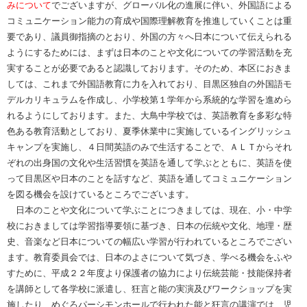
みについて
でございますが、グローバル化の進展に伴い、外国語による
コミュニケーション能力の育成や国際理解教育を推進していくことは重
要であり、議員御指摘のとおり、外国の方々へ日本について伝えられる
ようにするためには、まずは日本のことや文化についての学習活動を充
実することが必要であると認識しております。そのため、本区におきま
しては、これまで外国語教育に力を入れており、目黒区独自の外国語モ
デルカリキュラムを作成し、小学校第１学年から系統的な学習を進めら
れるようにしております。また、大鳥中学校では、英語教育を多彩な特
色ある教育活動としており、夏季休業中に実施しているイングリッシュ
キャンプを実施し、４日間英語のみで生活することで、ＡＬＴからそれ
ぞれの出身国の文化や生活習慣を英語を通して学ぶとともに、英語を使
って目黒区や日本のことを話すなど、英語を通してコミュニケーション
を図る機会を設けているところでございます。
日本のことや文化について学ぶことにつきましては、現在、小・中学
校におきましては学習指導要領に基づき、日本の伝統や文化、地理・歴
史、音楽など日本についての幅広い学習が行われているところでござい
ます。教育委員会では、日本のよさについて気づき、学べる機会をふや
すために、平成２２年度より保護者の協力により伝統芸能・技能保持者
を講師として各学校に派遣し、狂言と能の実演及びワークショップを実
施したり、めぐろパーシモンホールで行われた能と狂言の講演では、児