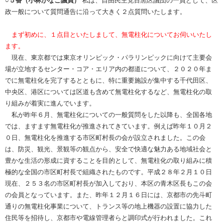
○５番（小林かなこ議員）
私は、自由民主党目黒区議団の一員として、区
政一般について質問通告に沿って大きく２点質問いたします。
まず初めに、１点目といたしまして、無電柱化についてお伺いいたし
ます。
現在、東京都では東京オリンピック・パラリンピックに向けて主要会
場が立地するセンター・コア・エリア内の都道について、２０２０年ま
でに無電柱化を完了するとともに、特に重要施設が集中する千代田区、
中央区、港区については区道も含めて無電柱化するなど、無電柱化の取
り組みが着実に進んでいます。
私が昨年６月、無電柱化についての一般質問をした以降も、全国各地
では、ますます無電柱化が推進されてきています。例えば昨年１０月２
０日、無電柱化を推進する市区町村長の会が設立されました。この会
は、防災、観光、景観等の観点から、安全で快適な魅力ある地域社会と
豊かな生活の形成に資することを目的として、無電柱化の取り組みに積
極的な全国の市区町村長で組織されたものです。平成２８年２月１０日
現在、２５３名の市区町村長が加入しており、本区の青木区長もこの会
の会員となっています。また、昨年１２月１６日には、京都市の先斗町
通りの無電柱化事業について、トランス等の地上機器の設置に協力した
住民等を招待し、京都市や電線管理者らと調印式が行われました。これ