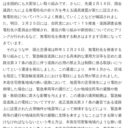
は全国的にも大変珍しい取り組みです。さらに、先週２月１６日、国会
議員たちによる無電柱化の在り方を考える議員連盟が新たに設立され、
無電柱化についてバランスよく推進していくことなどが確認されまし
た。明日、２月２５日には、自民党においてＩＴＳ推進・道路調査会無
電柱化小委員会が開催され、最近の取り組みや新技術についてのヒアリ
ングが行われるなど、無電柱化を推進する動きはますます活発になって
きています。
そのような中、国土交通省は昨年１２月２５日、無電柱化を推進する
取り組みとして、緊急輸送道路における具体的な運用方法等を定めた道
路法第３７条の改正に伴う道路の占用の禁止又は制限に係る取扱いにつ
いてという通達を発出しました。この通達により、本年１月から、区域
を指定して緊急輸送道路上における電柱による占用が禁止されました。
木造住宅密集地域の狭い道路において、地震等の災害発生により電柱が
倒壊した場合には、緊急車両等の通行どころか地域住民等の避難や救
援・救助活動に甚大な影響を与えます。この通達の適用範囲は、緊急輸
送道路上の電柱についてですが、改正道路法第３７条の趣旨である道路
上に設置された占用物件が地震等によって倒壊するなどにより、緊急車
両等の通行や地域住民等の避難に支障を来すようなことはできる限り避
けなければならないという考え方は、木造住宅密集地域のような狭い道