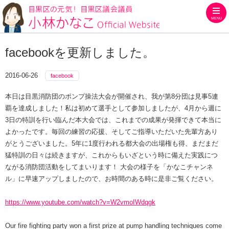
MENU
目黒区の元気！目黒区議会議員
facebookを更新しました。
2016-06-26
facebook
本日は目黒消防団のポンプ操法大会が開催され、我が第8分団は見事5連
覇を達成しました！私は初めて選手として参加しましたが、4月から週に
3日の特訓を行い臨んだ本大会では、これまでの成果が発揮できて本当に
よかったです。毎回の練習の応援、そしてご指導いただいた先輩方あり
がとうございました。5年に1度行われる都大会の出場権も得、まだまだ
猛特訓の日々は続きますが、これからもいざという時に備えた実践につ
ながる消防団活動をしてまいります！ 大会の様子を「かなこチャンネ
ル」に早速アップしましたので、お時間のある時に是非ご覧ください。
https://www.youtube.com/watch?v=W2vmoIWdqgk
Our fire fighting party won a first prize at pump handling techniques come