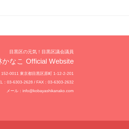
目黒区の元気！目黒区議会議員
かなこ Official Website
152-0011 東京都目黒区原町 1-12-2-201
L：03-6303-2628 / FAX：03-6303-2632
メール：
info@kobayashikanako.com