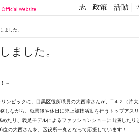
目黒区の元気！目黒区議会議員 小林かなこ Official
志
政策
活動
更新しました。
更新しました。
！～
パラリンピックに、目黒区役所職員の大西瞳さんが、T４２（片
務しながら、就業後や休日に陸上競技活動を行うトップアスリ
を務めたり、義足モデルによるファッションショーに出演したり
6位の大西さんを、区役所一丸となって応援しています！