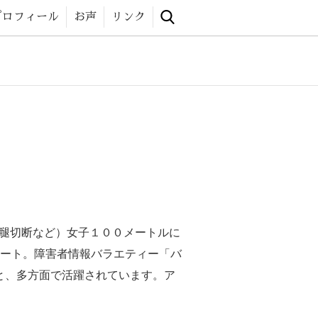
 website
プロフィール
お声
リンク
大腿切断など）女子１００メートルに
ート。障害者情報バラエティー「バ
と、多方面で活躍されています。ア