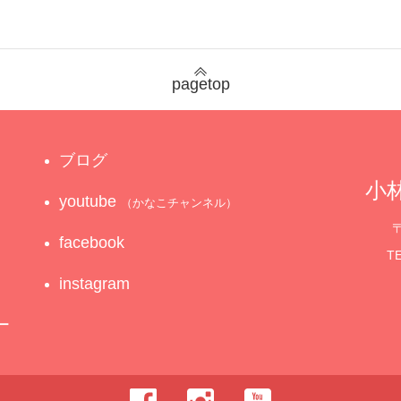
pagetop
ブログ
小林
youtube
（かなこチャンネル）
〒
facebook
TE
instagram
ー