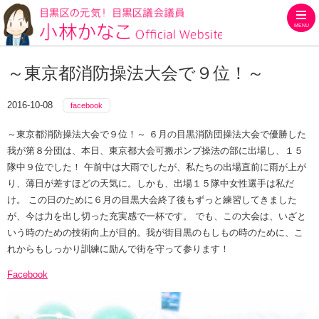
MENU
目黒区の元気！目黒区議会議員
～東京都消防操法大会で９位！～
2016-10-08
facebook
～東京都消防操法大会で９位！～ ６月の目黒消防団操法大会で優勝した
我が第８分団は、本日、東京都大会可搬ポンプ操法の部に出場し、１５
隊中９位でした！ 午前中は大雨でしたが、私たちの出場直前に雨が上が
り、薄日が差すほどの天気に。しかも、出場１５隊中女性選手は私だ
け。 この日のために６月の目黒大会終了後もずっと練習してきました
が、今は力を出し切った充実感で一杯です。 でも、この大会は、いざと
いう時のための技術向上が目的。我が街目黒のもしもの時のために、こ
れからもしっかり訓練に励んで街を守って参ります！
Facebook