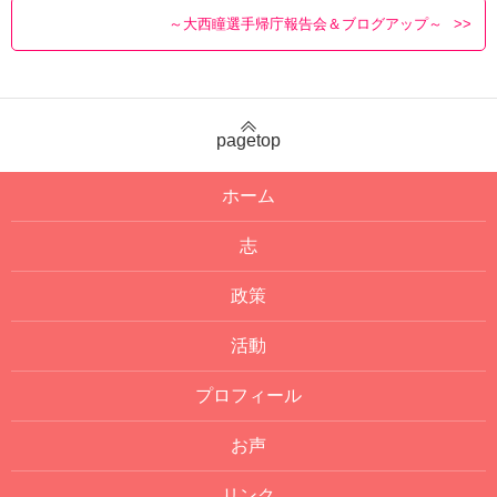
～大西瞳選手帰庁報告会＆ブログアップ～
pagetop
ホーム
志
政策
活動
プロフィール
お声
リンク