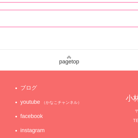
pagetop
ブログ
小林
youtube
（かなこチャンネル）
〒
facebook
TE
instagram