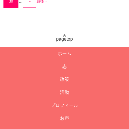
30
...
»
最後 »
pagetop
ホーム
志
政策
活動
プロフィール
お声