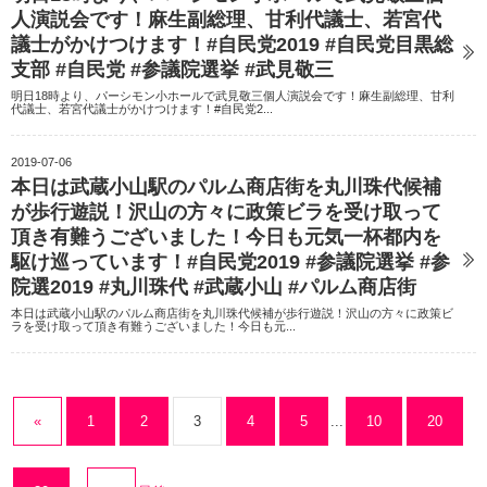
人演説会です！麻生副総理、甘利代議士、若宮代
議士がかけつけます！#自民党2019 #自民党目黒総
支部 #自民党 #参議院選挙 #武見敬三
明日18時より、パーシモン小ホールで武見敬三個人演説会です！麻生副総理、甘利
代議士、若宮代議士がかけつけます！#自民党2...
2019-07-06
本日は武蔵小山駅のパルム商店街を丸川珠代候補
が歩行遊説！沢山の方々に政策ビラを受け取って
頂き有難うございました！今日も元気一杯都内を
駆け巡っています！#自民党2019 #参議院選挙 #参
院選2019 #丸川珠代 #武蔵小山 #パルム商店街
本日は武蔵小山駅のパルム商店街を丸川珠代候補が歩行遊説！沢山の方々に政策ビ
ラを受け取って頂き有難うございました！今日も元...
«
1
2
3
4
5
...
10
20