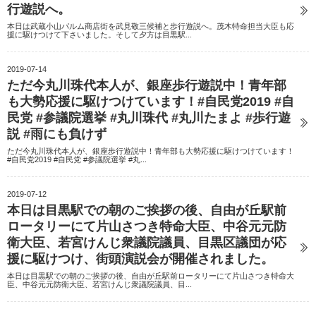
行遊説へ。
本日は武蔵小山パルム商店街を武見敬三候補と歩行遊説へ。茂木特命担当大臣も応
援に駆けつけて下さいました。そして夕方は目黒駅...
2019-07-14
ただ今丸川珠代本人が、銀座歩行遊説中！青年部
も大勢応援に駆けつけています！#自民党2019 #自
民党 #参議院選挙 #丸川珠代 #丸川たまよ #歩行遊
説 #雨にも負けず
ただ今丸川珠代本人が、銀座歩行遊説中！青年部も大勢応援に駆けつけています！
#自民党2019 #自民党 #参議院選挙 #丸...
2019-07-12
本日は目黒駅での朝のご挨拶の後、自由が丘駅前
ロータリーにて片山さつき特命大臣、中谷元元防
衛大臣、若宮けんじ衆議院議員、目黒区議団が応
援に駆けつけ、街頭演説会が開催されました。
本日は目黒駅での朝のご挨拶の後、自由が丘駅前ロータリーにて片山さつき特命大
臣、中谷元元防衛大臣、若宮けんじ衆議院議員、目...