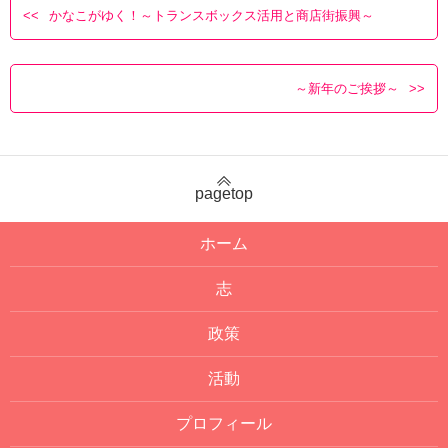
かなこがゆく！～トランスボックス活用と商店街振興～
～新年のご挨拶～
pagetop
ホーム
志
政策
活動
プロフィール