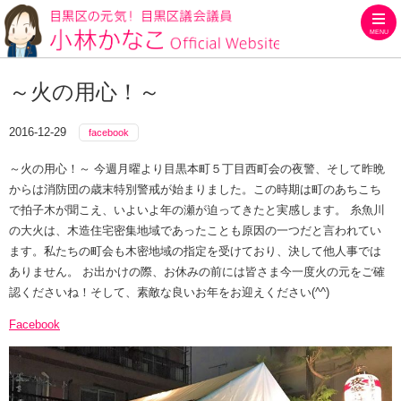
MENU
目黒区の元気！目黒区議会議員
～火の用心！～
2016-12-29
facebook
～火の用心！～ 今週月曜より目黒本町５丁目西町会の夜警、そして昨晩
からは消防団の歳末特別警戒が始まりました。この時期は町のあちこち
で拍子木が聞こえ、いよいよ年の瀬が迫ってきたと実感します。 糸魚川
の大火は、木造住宅密集地域であったことも原因の一つだと言われてい
ます。私たちの町会も木密地域の指定を受けており、決して他人事では
ありません。 お出かけの際、お休みの前には皆さま今一度火の元をご確
認くださいね！そして、素敵な良いお年をお迎えください(^^)
Facebook