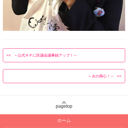
～公式ＨＰに区議会議事録アップ！～
～火の用心！～
pagetop
ホーム