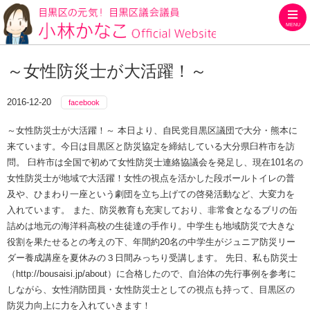
MENU
目黒区の元気！目黒区議会議員
～女性防災士が大活躍！～
2016-12-20
facebook
～女性防災士が大活躍！～ 本日より、自民党目黒区議団で大分・熊本に
来ています。今日は目黒区と防災協定を締結している大分県臼杵市を訪
問。 臼杵市は全国で初めて女性防災士連絡協議会を発足し、現在101名の
女性防災士が地域で大活躍！女性の視点を活かした段ボールトイレの普
及や、ひまわり一座という劇団を立ち上げての啓発活動など、大変力を
入れています。 また、防災教育も充実しており、非常食となるブリの缶
詰めは地元の海洋科高校の生徒達の手作り。中学生も地域防災で大きな
役割を果たせるとの考えの下、年間約20名の中学生がジュニア防災リー
ダー養成講座を夏休みの３日間みっちり受講します。 先日、私も防災士
（http://bousaisi.jp/about）に合格したので、自治体の先行事例を参考に
しながら、女性消防団員・女性防災士としての視点も持って、目黒区の
防災力向上に力を入れていきます！