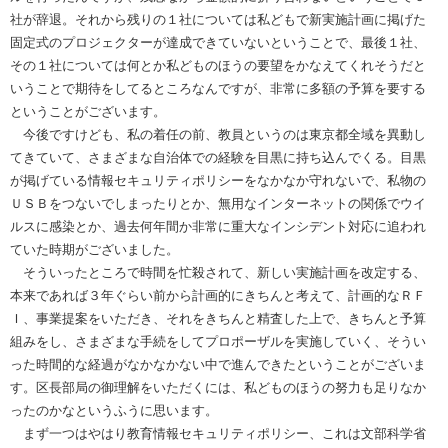
社が辞退。それから残りの１社については私どもで新実施計画に掲げた
固定式のプロジェクターが達成できていないということで、最後１社、
その１社については何とか私どものほうの要望をかなえてくれそうだと
いうことで期待をしてるところなんですが、非常に多額の予算を要する
ということがございます。
今後ですけども、私の着任の前、教員というのは東京都全域を異動し
てきていて、さまざまな自治体での経験を目黒に持ち込んでくる。目黒
が掲げている情報セキュリティポリシーをなかなか守れないで、私物の
ＵＳＢをつないでしまったりとか、無用なインターネットの関係でウイ
ルスに感染とか、過去何年間か非常に重大なインシデント対応に追われ
ていた時期がございました。
そういったところで時間を忙殺されて、新しい実施計画を改定する、
本来であれば３年ぐらい前から計画的にきちんと考えて、計画的なＲＦ
Ｉ、事業提案をいただき、それをきちんと精査した上で、きちんと予算
組みをし、さまざまな手続をしてプロポーザルを実施していく、そうい
った時間的な経過がなかなかない中で進んできたということがございま
す。区長部局の御理解をいただくには、私どものほうの努力も足りなか
ったのかなというふうに思います。
まず一つはやはり教育情報セキュリティポリシー、これは文部科学省