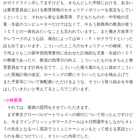
がガイドライン示してますけども、きちんとした学校における、あるい
は教育委員会における教育情報のセキュリティポリシーを策定をしてい
くということ、それから単なる教育用、子どもたちの小・中学校の児
童・生徒のコンピューターだけではなくて、今もう校務用の教員が使う
ＩＣＴとの一体化みたいなことも言われていますし、また働き方改革で
テレワークのような話、場合によってはＷｉ－Ｆｉやクラウドといった
話も出てまいります。こういったところのセキュリティーの確保、そし
て何よりもこの新学習指導要領に合わせた計画的な児童・生徒のＩＣＴ
の整備であったり、教員の指導力の向上、こういったものをきちんと教
育委員会でまず計画を立てて、こういった後ろ盾のもとに改めてこうい
った実施計画の改定、ローリングの際にそういったものを積み上げて、
また予算等について御配慮いただけるような、そういう取り組みを今後
はしていきたいと考えてるところでございます。
○小林委員
それでは、最後の質問をさせていただきます。
まず東京グローバルゲートウェイへの移行について伺ったんですけど
も、今までイングリッシュサマースクールは４日間通学をしながらＡＬ
Ｔの先生となるべく英語でコミュニケーションをとって使える英語とい
うのを身につけていく、そういった内容でした。