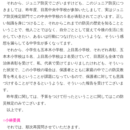
それから、ジュニア防災でございますけども、このジュニア防災につ
きましては、昨年度、目黒中央中学校が参加いたしまして、実はジュニ
ア防災検定部門でこの中央中学校の５名が表彰されてございます。正し
い知識を身につけること、それからこれまでの防災の歴史を知ることと
いうことで、他人ごとではなく、自分ごととして捉えて今後の生活に生
かしていきたい、あるいは行動につなげたいというような、そういう感
想を漏らしてる中学生が多くなってます。
それから、小学生も五本木小学校、上目黒小学校、それぞれ表彰、五
本木小学校は５名、上目黒小学校は２名受けていて、目黒区も全体で自
治体表彰を受けて、私、代表で受けてまいりましたけれども、そういっ
た状況で、この小学校の場合は、保護者とともに家庭の中でこの防災教
育を考えるということが課題になっているので、保護者に対しても意識
づけすることができるというような、そういった報告を受けてございま
す。
昨年度に関しては、予算をつけて行ったということに関してはこの防
災検定のみでございます。
以上です。
○小林委員
それでは、順次再質問させていただきます。