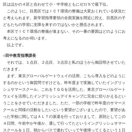
区はほかの４区と合わせて小・中学校ともにゼロ％で最下位。
このように、目黒区ではＩＣＴ環境の整備は大変おくれている状況だ
と考えられます。新学習指導要領の全面実施を間近に控え、目黒区の子
どもたちの学習に支障を来すのではないかと懸念されます。
本区でＩＣＴ環境の整備が進まない、その一番の要因はどのようにお
考えになるのか伺います。
以上です。
○田中教育指導課長
それでは、１点目、２点目、３点目と私のほうから御説明させていた
だきます。
まず、東京グローバルゲートウェイの活用、こちら導入をどのように
するのかという御質問ですけども、昨年度まで実施していたイングリッ
シュサマースクール、これをＴＧＧを活用した、東京グローバルゲート
ウェイを活用したイングリッシュデイキャンプに完全に切りかえるとい
うことをさせていただきました。ただ、一部の学校で昨年度のサマース
クールと同様の活動をしたいという要望がございましたので、要望があ
った学校に関してはＡＬＴの派遣を行っておりまして、原則としてこの
４日間、午前中か午後か、通して行ってたというイングリッシュサマー
スクールを１日、朝からバスで連れていって午後帰ってくるという１日