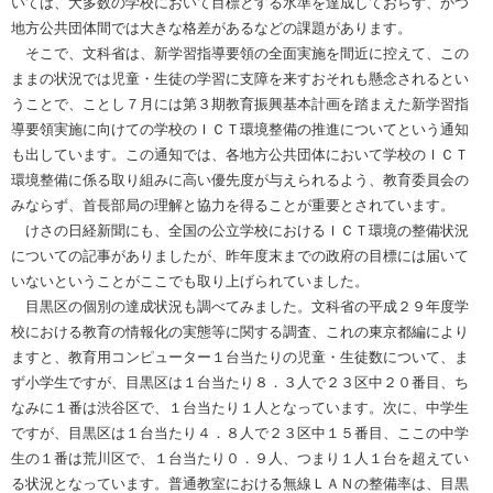
いては、大多数の学校において目標とする水準を達成しておらず、かつ
地方公共団体間では大きな格差があるなどの課題があります。
そこで、文科省は、新学習指導要領の全面実施を間近に控えて、この
ままの状況では児童・生徒の学習に支障を来すおそれも懸念されるとい
うことで、ことし７月には第３期教育振興基本計画を踏まえた新学習指
導要領実施に向けての学校のＩＣＴ環境整備の推進についてという通知
も出しています。この通知では、各地方公共団体において学校のＩＣＴ
環境整備に係る取り組みに高い優先度が与えられるよう、教育委員会の
みならず、首長部局の理解と協力を得ることが重要とされています。
けさの日経新聞にも、全国の公立学校におけるＩＣＴ環境の整備状況
についての記事がありましたが、昨年度末までの政府の目標には届いて
いないということがここでも取り上げられていました。
目黒区の個別の達成状況も調べてみました。文科省の平成２９年度学
校における教育の情報化の実態等に関する調査、これの東京都編により
ますと、教育用コンピューター１台当たりの児童・生徒数について、ま
ず小学生ですが、目黒区は１台当たり８．３人で２３区中２０番目、ち
なみに１番は渋谷区で、１台当たり１人となっています。次に、中学生
ですが、目黒区は１台当たり４．８人で２３区中１５番目、ここの中学
生の１番は荒川区で、１台当たり０．９人、つまり１人１台を超えてい
る状況となっています。普通教室における無線ＬＡＮの整備率は、目黒