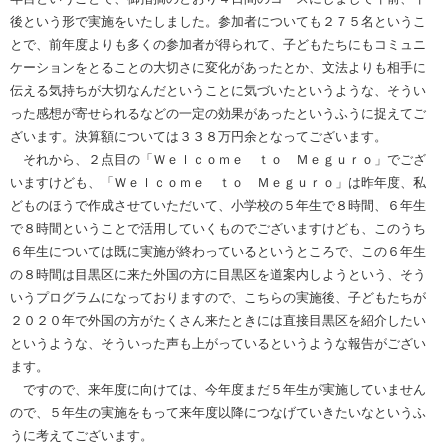
後という形で実施をいたしました。参加者についても２７５名というこ
とで、前年度よりも多くの参加者が得られて、子どもたちにもコミュニ
ケーションをとることの大切さに変化があったとか、文法よりも相手に
伝える気持ちが大切なんだということに気づいたというような、そうい
った感想が寄せられるなどの一定の効果があったというふうに捉えてご
ざいます。決算額については３３８万円余となってございます。
それから、２点目の「Ｗｅｌｃｏｍｅ ｔｏ Ｍｅｇｕｒｏ」でござ
いますけども、「Ｗｅｌｃｏｍｅ ｔｏ Ｍｅｇｕｒｏ」は昨年度、私
どものほうで作成させていただいて、小学校の５年生で８時間、６年生
で８時間ということで活用していくものでございますけども、このうち
６年生については既に実施が終わっているというところで、この６年生
の８時間は目黒区に来た外国の方に目黒区を道案内しようという、そう
いうプログラムになっておりますので、こちらの実施後、子どもたちが
２０２０年で外国の方がたくさん来たときには直接目黒区を紹介したい
というような、そういった声も上がっているというような報告がござい
ます。
ですので、来年度に向けては、今年度まだ５年生が実施していません
ので、５年生の実施をもって来年度以降につなげていきたいなというふ
うに考えてございます。