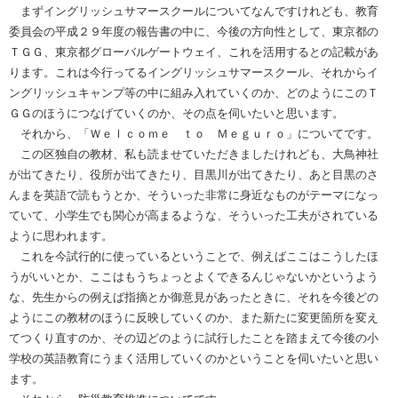
まずイングリッシュサマースクールについてなんですけれども、教育
委員会の平成２９年度の報告書の中に、今後の方向性として、東京都の
ＴＧＧ、東京都グローバルゲートウェイ、これを活用するとの記載があ
ります。これは今行ってるイングリッシュサマースクール、それからイ
ングリッシュキャンプ等の中に組み入れていくのか、どのようにこのＴ
ＧＧのほうにつなげていくのか、その点を伺いたいと思います。
それから、「Ｗｅｌｃｏｍｅ ｔｏ Ｍｅｇｕｒｏ」についてです。
この区独自の教材、私も読ませていただきましたけれども、大鳥神社
が出てきたり、役所が出てきたり、目黒川が出てきたり、あと目黒のさ
んまを英語で読もうとか、そういった非常に身近なものがテーマになっ
ていて、小学生でも関心が高まるような、そういった工夫がされている
ように思われます。
これを今試行的に使っているということで、例えばここはこうしたほ
うがいいとか、ここはもうちょっとよくできるんじゃないかというよう
な、先生からの例えば指摘とか御意見があったときに、それを今後どの
ようにこの教材のほうに反映していくのか、また新たに変更箇所を変え
てつくり直すのか、その辺どのように試行したことを踏まえて今後の小
学校の英語教育にうまく活用していくのかということを伺いたいと思い
ます。