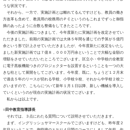
うな状況です。
それから、一方で、実施計画とは離れてるんですけども、教員の働き
方改革も含めて、教員用の校務用のＰＣというのもこれまでずっと御指
摘のあったように台数も整備をしてきたところです。
今後の実施計画につきまして、今年度新たに実施計画を改定させてい
ただきました。前期の実施計画では大体５年間を通じての予算が５億円
余という形で計上させていただきましたが、今年度新たに改定をいたし
ました新実施計画では７億８，０００万円余ということで大幅な金額の
増額をさせていただいたところでございます。区立小・中学校の全教室
に電子黒板機能つきのプロジェクターを設置するということを一つの大
きな柱として展開をしてございます。今年度、既に、ちょうど１２月末
で過去５年のリースが切れる学校、小学校９校、それから中学校２校ご
ざいますので、こちらについて新年１月１日以降、新しい機械を導入し
ていくというのが現在の実施計画の状況でございます。
私からは以上です。
○田中教育指導課長
それでは、３点にわたる質問について説明させていただきます。
まず、イングリッシュサマースクールでございますけども、昨年度２
年目ということで、御指摘のとおり４日間のコースにしまして午前、午