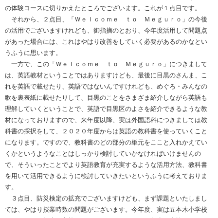
の体験コースに切りかえたところでございます。これが１点目です。
それから、２点目、「Ｗｅｌｃｏｍｅ ｔｏ Ｍｅｇｕｒｏ」の今後
の活用でございますけれども、御指摘のとおり、今年度活用して問題点
があった場合には、これはやはり改善をしていく必要があるのかなとい
うふうに思います。
一方で、この「Ｗｅｌｃｏｍｅ ｔｏ Ｍｅｇｕｒｏ」につきまして
は、英語教材ということではありますけども、最後に目黒のさんま、こ
れを英語で載せたり、英語ではないんですけれども、めぐろ・みんなの
歌を裏表紙に載せたりして、目黒のことをさまざま紹介しながら英語も
理解していくということで、英語で目黒区のよさを紹介できるような教
材になっておりますので、来年度以降、実は外国語科につきましては教
科書の採択をして、２０２０年度からは英語の教科書を使っていくこと
になります。ですので、教科書のどの部分の単元をここと入れかえてい
くかというようなことはしっかり検討していかなければいけませんの
で、そういったことでより英語教育が充実するような活用方法、教科書
を用いて活用できるように検討していきたいというふうに考えておりま
す。
３点目、防災検定の拡充でございますけども、まず課題といたしまし
ては、やはり授業時数の問題がございます。今年度、実は五本木小学校