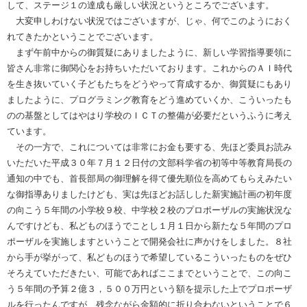
して、ステージ１の達成も厳しい状況というところでございます。
大変申しわけない状況ではございますが、じゃ、何でこのようにおく
れてきたかということでございます。
まず午前中からの御質疑にありましたように、新しい学習指導要領に
皆さん非常に御関心をお持ちいただいております。これからのＡＩ時代
を生き抜いていく子どもたちをどうやって育成するか、御質疑にもあり
ましたように、プログラミング教育をどう進めていくか、こういったも
のの基盤としてはやはり学校のＩＣＴの整備が必要だというふうに考え
ています。
その一方で、これについては非常にお金も要する、先ほど委員お読み
いただいた平成３０年７月１２日付の文部科学省の初等中等教育局長の
通知の中でも、首長部局の御理解を得て優先順位を高めてもらえみたい
な御指導ありましたけども、実は先ほどお話しした新実施計画の初年度
の向こう５年間の小学校９校、中学校２校のプロポーザルの実施状況な
んですけども、私どものほうでことし１月１日から新たな５年間のプロ
ポーザルを実施しますということで開発会社に声かけをしました。８社
から手が挙がって、私どものほうで希望しているこういったものをぜひ
そろえていただきたい、可能であればここまでということで、この向こ
う５年間の予算２億３，５００万円という額を提示した上でプロポーザ
ルを行ったんですが、残念ながら金額的に折り合わないということで６