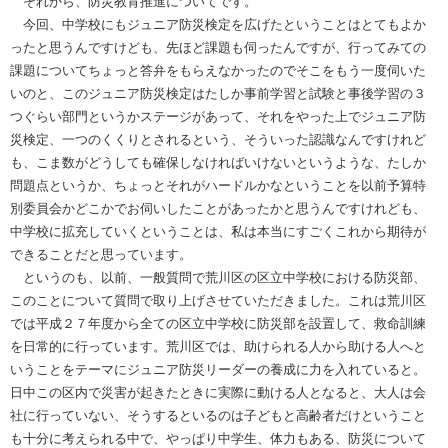
それから、防災教育推進についてです。
今回、中学校にもジュニア防災検定を広げたということはとてもよか
ったと思うんですけども、先ほど課題も伺ったんですが、行ってみての
課題についてちょっと答弁をもらえなかったのでそこをもう一度伺いた
いのと、このジュニア防災検定はたしか事前学習と試験と事後学習の３
つぐらい部門というかステージがあって、それをやった上でジュニア防
災検定、一つのくくりとされるという、そういった認識なんですけれど
も、こま数がどうしても確保しなければいけないというような、たしか
問題点というか、ちょっとそれがハードルかなということを以前予算特
別委員会かどこかでお伺いしたことがあったかと思うんですけれども、
中学校に拡充していくということは、私は本当にすごくこれから期待が
できることだと思っています。
というのも、以前、一般質問で荒川区の区立中学校における防災部、
このことについて質問で取り上げさせていただきました。これは荒川区
では平成２７年度から全ての区立中学校に防災部を設置して、救命訓練
を日常的に行っています。荒川区では、助けられる人から助ける人へと
いうことをテーマにジュニア防災リーダーの養成に力を入れていると。
日中この区内で災害が起きたときに実際に動ける人となると、大人は会
社に行っていない、そうするといるのは子どもと高齢者だけということ
も十分に考えられる中で、やっぱり中学生、体力もある、防災について