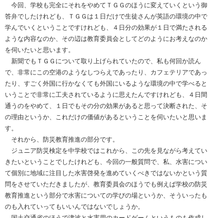
今回、学校も完全にそれをやめてＴＧＧのほうに変えていくという御
答弁でしたけれども、ＴＧＧは１日だけで生徒さんが英語の環境の中で
学んでいくということですけれども、４日分の効果が１日で満たされる
ような内容なのか、その辺は教育委員会としてどのようにお考えなのか
を伺いたいと思います。
新聞でもＴＧＧについて取り上げられていたので、私も何回か読ん
で、非常にこの空港のようなしつらえであったり、カフェテリアであっ
たり、すごく外国に行かなくても外国にいるような環境の中で学べると
いうことで非常に工夫されているように思えたんですけれども、４日間
通うのをやめて、１日でもその分の効果があると思って決断された、そ
の理由というか、これだけの価値があるということを伺いたいと思いま
す。
それから、防災教育推進の部分です。
ジュニア防災検定を中学校ではこれから、この先を見ながら考えてい
きたいということでしたけれども、今回の一般質問で、私、水害につい
て個別に地域に注目した水害啓発を進めていくべきではないかという質
問をさせていただきましたが、教育委員会のほうでも例えば学校の防災
教育推進という部分で水害についての学びの場というか、そういったも
のも入れていってもいいんではないでしょうか。
国土交通省のほうで津波と水害用のカードゲームというものも作成し