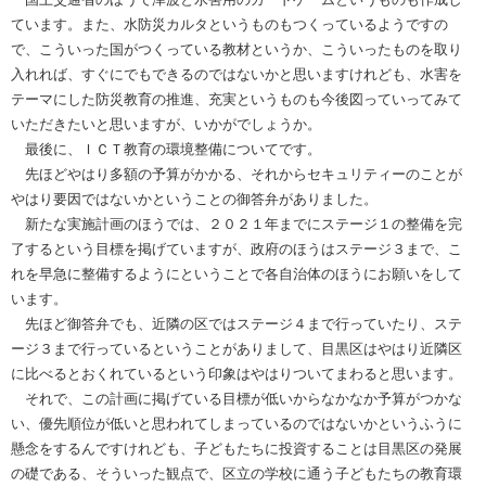
ています。また、水防災カルタというものもつくっているようですの
で、こういった国がつくっている教材というか、こういったものを取り
入れれば、すぐにでもできるのではないかと思いますけれども、水害を
テーマにした防災教育の推進、充実というものも今後図っていってみて
いただきたいと思いますが、いかがでしょうか。
最後に、ＩＣＴ教育の環境整備についてです。
先ほどやはり多額の予算がかかる、それからセキュリティーのことが
やはり要因ではないかということの御答弁がありました。
新たな実施計画のほうでは、２０２１年までにステージ１の整備を完
了するという目標を掲げていますが、政府のほうはステージ３まで、こ
れを早急に整備するようにということで各自治体のほうにお願いをして
います。
先ほど御答弁でも、近隣の区ではステージ４まで行っていたり、ステ
ージ３まで行っているということがありまして、目黒区はやはり近隣区
に比べるとおくれているという印象はやはりついてまわると思います。
それで、この計画に掲げている目標が低いからなかなか予算がつかな
い、優先順位が低いと思われてしまっているのではないかというふうに
懸念をするんですけれども、子どもたちに投資することは目黒区の発展
の礎である、そういった観点で、区立の学校に通う子どもたちの教育環