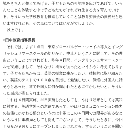
境をきちんと整えてあげる、子どもたちの可能性を広げてあげて、いろ
んなことを体験する中で子どもたちがそれぞれ生きる力を育んでいけ
る、そういった学校教育を推進していくことは教育委員会の責務だと思
いますけれども、その点についてはいかがでしょうか。
以上です。
○田中教育指導課長
それでは、まず１点目、東京グローバルゲートウェイの導入とイング
リッシュサマースクールの切りかえ、中止ということに関して、その理
由ということですけれども、昨年４日間、イングリッシュサマースクー
ルを実施しまして、それなりに成果があったというふうに考えておりま
す。子どもたちからは、英語の授業に生かしたい、積極的に取り組みた
い、英語のテストで１００点を目指して勉強したい、気軽に外国人に話
そうと思った、道で外国人に何か聞かれたときに生かしたいと、そうい
った感想が寄せられました。
これは４日間実施、半日実施したとしても、やはり効果としては英語
に対する、英語学習への意欲であって、やはりコミュニケーション能力
の技能にかかわる部分というのは非常にこの４日間では限界があるなと
いうふうに事務局としても捉えてございまして、そうしたときに、今回
ＴＧＧが９月６日にオープンしましたけれども、するということを聞い