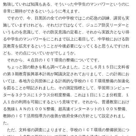
勉強していれば知識もある、そういった中学生のマンパワーというのに
非常に期待ができるというふうに考えます。
ですので、今、目黒区の全ての中学校ではこの応急の訓練、講習も実
施していますけれども、それだけではなくて、ジュニア防災リーダーと
いうものを意識して、その防災意識の定着と、それから実践力となり得
る中学生のマンパワーをにこれまで以上に着目して、中学校における防
災教育を拡充するということが今後必要になってくると思うんですけれ
ども、その点についていかがでしょうか。
それから、４点目のＩＣＴ環境の整備についてです。
ちょっと国の動きを私も調べてみました。ことし６月１５日に文科省
の第３期教育振興基本計画が閣議決定されておりまして、この計画にお
いては、各地方公共団体による計画的な学校のＩＣＴ環境整備の加速化
を図ることが明記されました。その測定指標として、学習用コンピュー
ターを３クラスに１クラス分程度整備、これは１日に１こま分程度、１
人１台の利用を可能にするという意味です。それから、普通教室におけ
る無線ＬＡＮの１００％整備、超高速インターネットの１００％整備、
教師のＩＣＴ活用指導力の改善が政府全体の方針として設定されまし
た。
ただ、文科省の調査によりますと、学校のＩＣＴ環境の整備状況につ