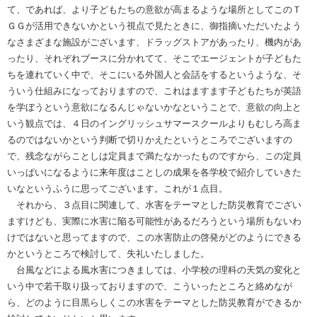
て、であれば、より子どもたちの意欲が高まるような場所としてこのＴ
ＧＧが活用できないかという視点で見たときに、御指摘いただいたよう
なさまざまな施設がございます、ドラッグストアがあったり、機内があ
ったり、それぞれブースに分かれてて、そこでエージェントが子どもた
ちを連れていく中で、そこにいる外国人と会話をするというような、そ
ういう仕組みになっておりますので、これはますます子どもたちが英語
を学ぼうという意欲になるんじゃないかなということで、意欲の向上と
いう観点では、４日のイングリッシュサマースクールよりもむしろ高ま
るのではないかという判断で切りかえたというところでございますの
で、残念ながらことしは定員まで満たなかったものですから、この定員
いっぱいになるように来年度はことしの成果を各学校で紹介していきた
いなというふうに思ってございます。これが１点目。
それから、３点目に関連して、水害をテーマとした防災教育でござい
ますけども、実際に水害に陥る可能性があるだろうという場所もないわ
けではないと思ってますので、この水害防止の啓発がどのようにできる
かというところで検討して、失礼いたしました。
台風などによる風水害につきましては、小学校の理科の天気の変化と
いう中で若干取り扱っておりますので、こういったところと絡めなが
ら、どのように目黒らしくこの水害をテーマとした防災教育ができるか