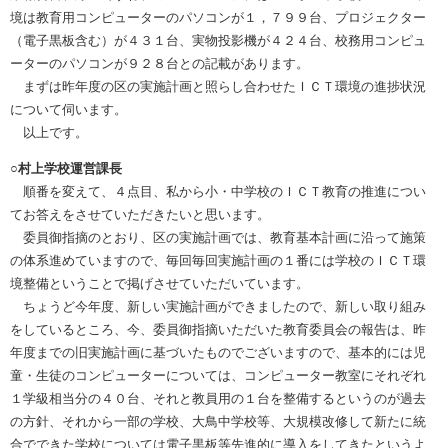
境は教育用コンピューターのパソコンが１，７９９台、プロジェクター
（電子黒板含む）が４３１台、実物投影機が４２４台、校務用コンピュ
ーターのパソコンが９２８台との記載があります。
まずは昨年度の区の実施計画と照らし合わせたＩＣＴ環境の進捗状況
について伺います。
以上です。
○村上学校運営課長
順番を変えて、４点目、私から小・中学校のＩＣＴ教育の推進につい
てお答えをさせていただきたいと思います。
委員御指摘のとおり、区の実施計画では、教育基本計画に沿って施策
の体系進めていますので、毎回毎回実施計画の１番には学校のＩＣＴ環
境整備ということで掲げさせていただいています。
ちょうど今年度、新しい実施計画ができましたので、新しい取り組み
をしているところ、今、委員御指摘いただいた教育委員会の報告は、昨
年度までの旧実施計画に基づいたものでございますので、基本的には児
童・生徒のコンピューターについては、コンピューター教室にそれぞれ
１学級相当分の４０台、それと教員用の１台を整備するというのが過去
の方針、それから一部の学校、大鳥中学校等、大規模改修して新たに統
合でできた学校については電子黒板等先進的に導入をしてきたというよ