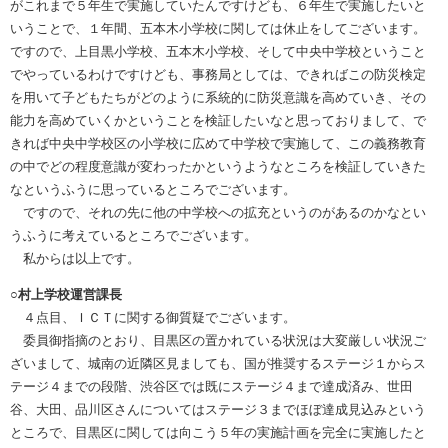
がこれまで５年生で実施していたんですけども、６年生で実施したいと
いうことで、１年間、五本木小学校に関しては休止をしてございます。
ですので、上目黒小学校、五本木小学校、そして中央中学校ということ
でやっているわけですけども、事務局としては、できればこの防災検定
を用いて子どもたちがどのように系統的に防災意識を高めていき、その
能力を高めていくかということを検証したいなと思っておりまして、で
きれば中央中学校区の小学校に広めて中学校で実施して、この義務教育
の中でどの程度意識が変わったかというようなところを検証していきた
なというふうに思っているところでございます。
ですので、それの先に他の中学校への拡充というのがあるのかなとい
うふうに考えているところでございます。
私からは以上です。
○村上学校運営課長
４点目、ＩＣＴに関する御質疑でございます。
委員御指摘のとおり、目黒区の置かれている状況は大変厳しい状況ご
ざいまして、城南の近隣区見ましても、国が推奨するステージ１からス
テージ４までの段階、渋谷区では既にステージ４まで達成済み、世田
谷、大田、品川区さんについてはステージ３までほぼ達成見込みという
ところで、目黒区に関しては向こう５年の実施計画を完全に実施したと