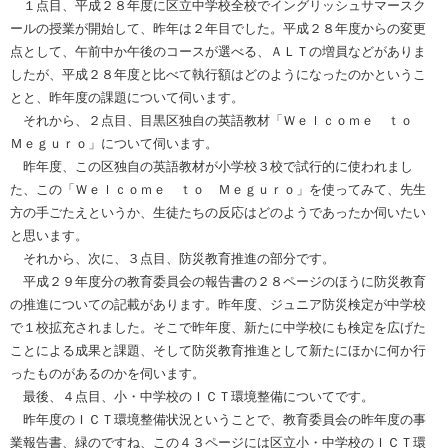
１点目、平成２８年度に区立中学校全校でイングリッシュサマースク
ールの授業が開始して、昨年は２年目でした。平成２８年度からの変更
点として、午前中か午後のコースが選べる、ＡＬＴの増員などがありま
したが、平成２８年度と比べて執行額はどのようになったのかというこ
とと、昨年度の課題について伺います。
それから、２点目、目黒区独自の英語教材「Ｗｅｌｃｏｍｅ ｔｏ
Ｍｅｇｕｒｏ」について伺います。
昨年度、この区独自の英語教材が小学校３校で試行的に使われまし
た、この「Ｗｅｌｃｏｍｅ ｔｏ Ｍｅｇｕｒｏ」を使ってみて、先生
方の手ごたえというか、生徒たちの反応はどのようであったか伺いたい
と思います。
それから、次に、３点目、防災教育推進の部分です。
平成２９年度分の教育委員会の報告書の２８ページのほうに防災教育
の推進についての記載があります。昨年度、ジュニア防災検定が中学校
で１校拡充されました。そこで昨年度、新たに中学校にも検定を広げた
ことによる成果と課題、そして防災教育推進として新たにほかに何か行
ったものがあるのかを伺います。
最後、４点目、小・中学校のＩＣＴ環境整備についてです。
昨年度のＩＣＴ環境整備状況ということで、教育委員会の昨年度の事
業報告書、緑のですね、この４３ページには区立小・中学校のＩＣＴ環