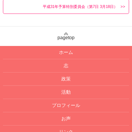
平成31年予算特別委員会（第7日 3月18日）
pagetop
ホーム
志
政策
活動
プロフィール
お声
リンク