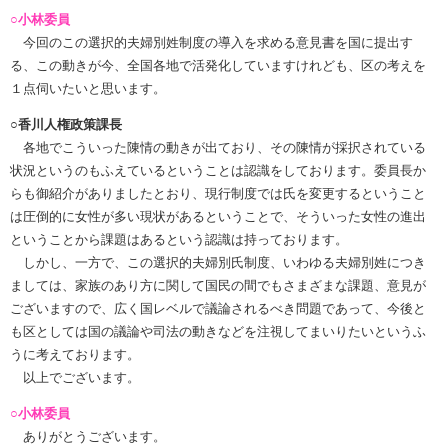
○小林委員
今回のこの選択的夫婦別姓制度の導入を求める意見書を国に提出す
る、この動きが今、全国各地で活発化していますけれども、区の考えを
１点伺いたいと思います。
○香川人権政策課長
各地でこういった陳情の動きが出ており、その陳情が採択されている
状況というのもふえているということは認識をしております。委員長か
らも御紹介がありましたとおり、現行制度では氏を変更するということ
は圧倒的に女性が多い現状があるということで、そういった女性の進出
ということから課題はあるという認識は持っております。
しかし、一方で、この選択的夫婦別氏制度、いわゆる夫婦別姓につき
ましては、家族のあり方に関して国民の間でもさまざまな課題、意見が
ございますので、広く国レベルで議論されるべき問題であって、今後と
も区としては国の議論や司法の動きなどを注視してまいりたいというふ
うに考えております。
以上でございます。
○小林委員
ありがとうございます。