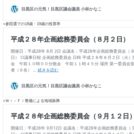
○参院選での18歳・19歳の投票率
○Ｗｉ－Ｆｉ整備による地域振興