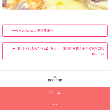
〜外国人のための防災訓練〜
〜「助けられる人から助ける人へ」荒川区立第４中学校防災部視
察〜
pagetop
ホーム
志