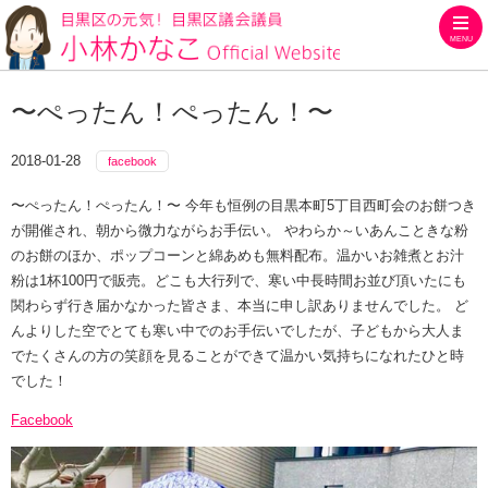
MENU
目黒区の元気！目黒区議会議員
〜ぺったん！ぺったん！〜
2018-01-28
facebook
〜ぺったん！ぺったん！〜 今年も恒例の目黒本町5丁目西町会のお餅つき
が開催され、朝から微力ながらお手伝い。 やわらか～いあんこときな粉
のお餅のほか、ポップコーンと綿あめも無料配布。温かいお雑煮とお汁
粉は1杯100円で販売。どこも大行列で、寒い中長時間お並び頂いたにも
関わらず行き届かなかった皆さま、本当に申し訳ありませんでした。 ど
んよりした空でとても寒い中でのお手伝いでしたが、子どもから大人ま
でたくさんの方の笑顔を見ることができて温かい気持ちになれたひと時
でした！
Facebook