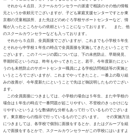
それから４点目、スクールカウンセラーの派遣で相談のその他の情報
元というか依頼元でございますが、子ども家庭支援センターですとか東
京都の児童相談所、また先ほどのめぐろ学校サポートセンターなど、情
報が入ったところからの依頼ということになっております。 また、他
のスクールカウンセラーなども入っております。
それから５点目、全員面接でございますが、これまでも小学校５年生
とそれから中学校１年生の時点で全員面接を実施してきたということで
ございます。この７ページの図については、下の未然防止、早期発見、
早期対応というのは、昨年もやってきたこと。若干、今年度新たにとい
うのも未然防止のサポートセンター職員による学校訪問相談等の実施と
いうところでございますが、これまでやってきたこと。一番上の取り組
みの改善が、今年度新たにということで先ほど御説明したものでござい
ます。
この全員面接につきましては、小学校の場合は５年生、また中学校の
場合は１年生の時点で一番問題が起こりやすい、不登校のきっかけにな
りやすいというような数値的な分析もあって行っているものでございま
す。東京都からの指示で行っているものでございます。 その実施方法
につきましては、各学校で個別に面接をするとか、またはグループを組
んで面接をするとかで、スクールカウンセラーがこの学校にはいますよ