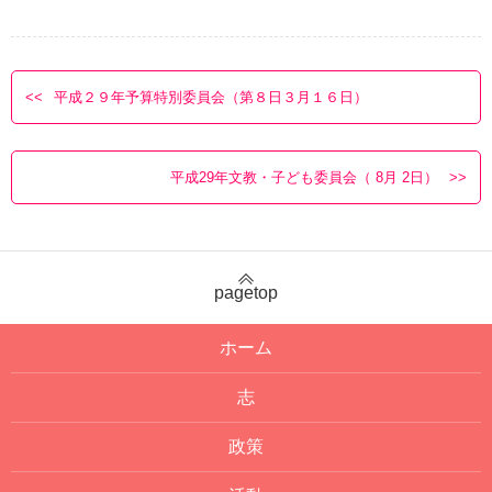
平成２９年予算特別委員会（第８日３月１６日）
平成29年文教・子ども委員会（ 8月 2日）
pagetop
ホーム
志
政策