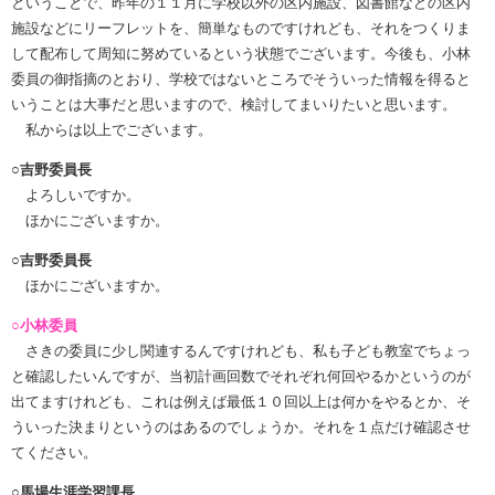
ということで、昨年の１１月に学校以外の区内施設、図書館などの区内
施設などにリーフレットを、簡単なものですけれども、それをつくりま
して配布して周知に努めているという状態でございます。今後も、小林
委員の御指摘のとおり、学校ではないところでそういった情報を得ると
いうことは大事だと思いますので、検討してまいりたいと思います。
私からは以上でございます。
○吉野委員長
よろしいですか。
ほかにございますか。
○吉野委員長
ほかにございますか。
○小林委員
さきの委員に少し関連するんですけれども、私も子ども教室でちょっ
と確認したいんですが、当初計画回数でそれぞれ何回やるかというのが
出てますけれども、これは例えば最低１０回以上は何かをやるとか、そ
ういった決まりというのはあるのでしょうか。それを１点だけ確認させ
てください。
○馬場生涯学習課長