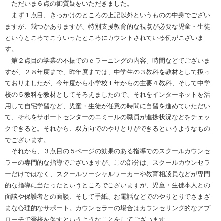
ただいま６点の御質疑をいただきました。
まず１点目、きっかけのところの上記以外というものの中身でござい
ますが、幾つかありますが、特別支援教育的な視点が必要な児童・生徒
というところでこういったところにカウントされている例がございま
す。
第２点目の学業の不振でのｅラーニングの内容、時間などでございま
すが、２８年度まで、昨年度までは、中学生の３教科を教材として扱っ
ておりましたが、今年度から小学校１年からの主要４教科、そして中学
校の５教科を教材としてそろえましたので、それをインターネットを活
用して自宅学習など、児童・生徒が任意の時間に自習を進めていただい
て、それをサポートセンターのエミールの職員が進捗状況などをチェッ
クできると。それから、双方向でのやりとりができるというようなもの
でございます。
それから、３点目の５ページの効果のある指導でのスクールカウンセ
ラーの専門的な指導でございますが、この部分は、スクールカウンセラ
ーだけではなく、スクールソーシャルワーカーや教育相談員などが専門
的な指導に当たったというところでございますが、児童・生徒本人との
面談や保護者との面談、そして手紙、お電話などでのやりとりでさまざ
まな心理的なサポート。カウンセラーの場合はカウンセリング的なアプ
ローチで登校を促すというようなことをしてございます。