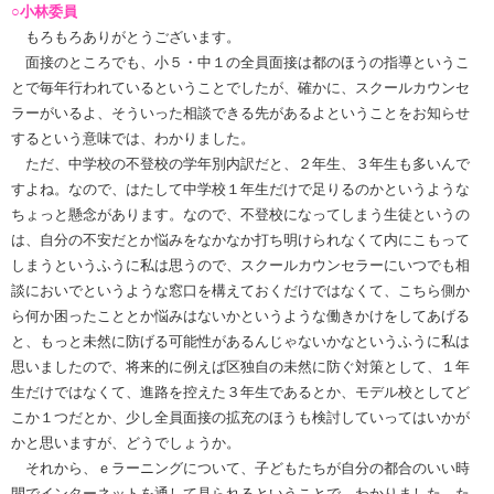
○小林委員
もろもろありがとうございます。
面接のところでも、小５・中１の全員面接は都のほうの指導というこ
とで毎年行われているということでしたが、確かに、スクールカウンセ
ラーがいるよ、そういった相談できる先があるよということをお知らせ
するという意味では、わかりました。
ただ、中学校の不登校の学年別内訳だと、２年生、３年生も多いんで
すよね。なので、はたして中学校１年生だけで足りるのかというような
ちょっと懸念があります。なので、不登校になってしまう生徒というの
は、自分の不安だとか悩みをなかなか打ち明けられなくて内にこもって
しまうというふうに私は思うので、スクールカウンセラーにいつでも相
談においでというような窓口を構えておくだけではなくて、こちら側か
ら何か困ったこととか悩みはないかというような働きかけをしてあげる
と、もっと未然に防げる可能性があるんじゃないかなというふうに私は
思いましたので、将来的に例えば区独自の未然に防ぐ対策として、１年
生だけではなくて、進路を控えた３年生であるとか、モデル校としてど
こか１つだとか、少し全員面接の拡充のほうも検討していってはいかが
かと思いますが、どうでしょうか。
それから、ｅラーニングについて、子どもたちが自分の都合のいい時
間でインターネットを通して見られるということで、わかりました。た