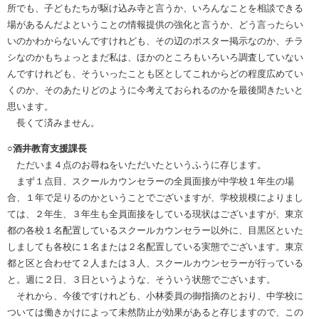
所でも、子どもたちが駆け込み寺と言うか、いろんなことを相談できる
場があるんだよということの情報提供の強化と言うか、どう言ったらい
いのかわからないんですけれども、その辺のポスター掲示なのか、チラ
シなのかもちょっとまだ私は、ほかのところもいろいろ調査していない
んですけれども、そういったことも区としてこれからどの程度広めてい
くのか、そのあたりどのように今考えておられるのかを最後聞きたいと
思います。
長くて済みません。
○酒井教育支援課長
ただいま４点のお尋ねをいただいたというふうに存じます。
まず１点目、スクールカウンセラーの全員面接が中学校１年生の場
合、１年で足りるのかということでございますが、学校規模によりまし
ては、２年生、３年生も全員面接をしている現状はございますが、東京
都の各校１名配置しているスクールカウンセラー以外に、目黒区といた
しましても各校に１名または２名配置している実態でございます。東京
都と区と合わせて２人または３人、スクールカウンセラーが行っている
と。週に２日、３日というような、そういう状態でございます。
それから、今後ですけれども、小林委員の御指摘のとおり、中学校に
ついては働きかけによって未然防止が効果があると存じますので、この