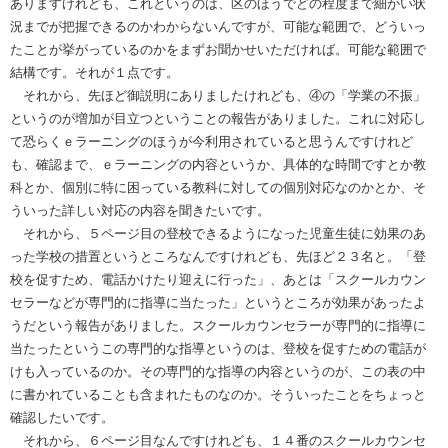
ありますけれども、これというのは、区のほうでどの程度まで細かい状
況までが把握できるのかわからないんですが、可能な範囲で、どういっ
たことが挙がっているのかをまずお聞かせいただければ。可能な範囲で
結構です。それが１点です。
それから、先ほど御説明にありましたけれども、④の「学業の不振」
というのが増加が目立つということの報告がありました。これに対応し
て恐らくｅラーニングのほうが今利用されていると思うんですけれど
も、確認まで、ｅラーニングの内容というか、具体的な時間ですとか教
科とか、個別に特に困っている教科に対しての個別対応なのかとか、そ
ういった詳しい対応の内容を聞きたいです。
それから、５ページ目の登校できるようになった児童生徒に効果のあ
った学校の措置というところなんですけれども、先ほど２３名と。「登
校を促すため、電話かけたり迎えに行った」、あとは「スクールカウン
セラーなどが専門的に指導に当たった」というところが効果があったよ
うだという報告がありました。スクールカウンセラーが専門的に指導に
当たったというこの専門的な指導というのは、登校を促すための電話が
けも入っているのか。その専門的な指導の内容というのが、この表の中
に書かれていることも含まれたものなのか。そういったことをちょっと
確認したいです。
それから、６ページ目なんですけれども、１４番のスクールカウンセ