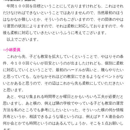
年間１００回を目標ということにしておりますけれども、これはそれ
だけなければできないということではありませんので、当然最初のほう
はなかなか難しいとか、そういうのもございますので、その団体のやは
り運営の状況によりますので、それは柔軟に対応しておりますので、今
後も柔軟に対応していきたいというふうに考えてございます。
以上でございます。
○小林委員
これから先、子ども教室を拡大していくということで、やはりその条
件、今１００回ぐらいが目安というのが出ましたけれども、個別に柔軟
に対応していくということで、最初のハードルが高いと、幾らやりたい
と思っていても、なかなかそれほどの教室にできるようなイベントがな
いとかあると思うので、その辺はこれから先も柔軟にしていただきたい
と思います。
あと、やはり集まれる時間帯とか曜日とかもいろいろ工夫が必要だと
思いますし、あと横の、例えば隣の学校でやっている子ども教室の運営
方法を私のところでも参考にしたいといった、そういった横の何か情報
共有というか、相談できるような場というのは、例えばＰＴＡ連合会の
何か会とかでも時間というのはあるんでしょうか。そこを１点お願いし
ます。