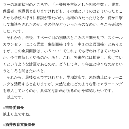
ラーの派遣状況のところで、「不登校を主訴とした相談件数」。児童、
保護者、教職員とありますけれども、その他というのはどういったとこ
ろから学校のほうに相談が来たのか。地域の方だったりとか、何か目撃
して相談をされたのか。その他がどういったものなのか、そこも確認を
したいです。
それから、最後、７ページ目の別紙のところの早期発見で、スクール
カウンセラーによる児童・生徒面接（小５・中１の全員面接）とありま
すが、この全員面接は、小５・中１でこれまでも行われてきていたの
か、今年度新しくやるのか。あと、これ、将来的には拡充し、広げてい
くというような計画があるのか。どうして今、５年生と中１なのかとい
うところも聞きたいのと。
それから、最後なんですけれども、早期対応で、未然防止にｅラーニ
ングを活用するとありますが、未然防止にどのような形でｅラーニング
を導入していくのか、具体的な計画があるのかを確認したいです。
以上です。
○吉野委員長
以上６点ですね。
○酒井教育支援課長