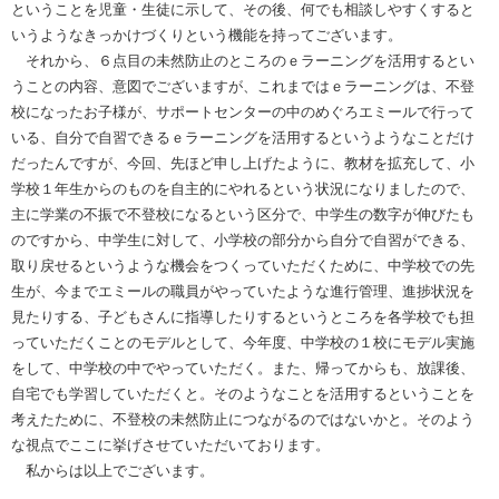
ということを児童・生徒に示して、その後、何でも相談しやすくすると
いうようなきっかけづくりという機能を持ってございます。
それから、６点目の未然防止のところのｅラーニングを活用するとい
うことの内容、意図でございますが、これまではｅラーニングは、不登
校になったお子様が、サポートセンターの中のめぐろエミールで行って
いる、自分で自習できるｅラーニングを活用するというようなことだけ
だったんですが、今回、先ほど申し上げたように、教材を拡充して、小
学校１年生からのものを自主的にやれるという状況になりましたので、
主に学業の不振で不登校になるという区分で、中学生の数字が伸びたも
のですから、中学生に対して、小学校の部分から自分で自習ができる、
取り戻せるというような機会をつくっていただくために、中学校での先
生が、今までエミールの職員がやっていたような進行管理、進捗状況を
見たりする、子どもさんに指導したりするというところを各学校でも担
っていただくことのモデルとして、今年度、中学校の１校にモデル実施
をして、中学校の中でやっていただく。また、帰ってからも、放課後、
自宅でも学習していただくと。そのようなことを活用するということを
考えたために、不登校の未然防止につながるのではないかと。そのよう
な視点でここに挙げさせていただいております。
私からは以上でございます。