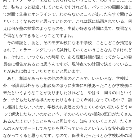
だ、私ちょっと勘違いしていたんですけれども、パソコンの画面を通じ
て対面で先生とオンラインで、わからないところがあったらすぐ聞ける
というようなものだと思っていたので、これは既に録画されている、例
えば何か塾の授業のようなものを、生徒が好きな時間に見て、復習なり
予習なりができるということですよね。
その確認と、あと、そのモデル校になる中学校、ことしどこか指定を
されて、ｅラーニングについて試行していくということなんですけれど
も、それは、いつぐらいの時期で、ある程度詳細が固まってからこの委
員会に報告があるとは思うんですが、現時点での計画で決まっているこ
とがあれば教えていただきたいと思います。
あと、相談があったその他の内訳のところで、いろいろな、学校以
外、保護者以外からも相談所のほうに実際に相談あったことが学校側に
来たというようなことがありましたけれども、やはり、周りの目という
か、子どもたちが地域のかかわりも今すごく希薄になっている中で、誰
に相談したらいいのか。学校のお友達とのうまくいかない思いをどうや
って解決したらいいのかという、そのいろいろな相談の窓口がたくさん
あるんだよということをもっと周知する、知らせていくことが、たくさ
んの人がサポートしてあなたを見守っているよというふうな安心感につ
ながってくると思うんです。なので、保護者だったりとか学校以外の場