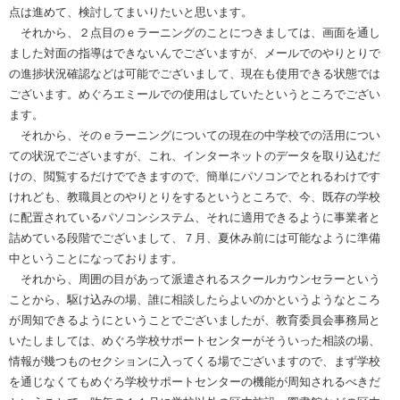
点は進めて、検討してまいりたいと思います。
それから、２点目のｅラーニングのことにつきましては、画面を通し
ました対面の指導はできないんでございますが、メールでのやりとりで
の進捗状況確認などは可能でございまして、現在も使用できる状態では
ございます。めぐろエミールでの使用はしていたというところでござい
ます。
それから、そのｅラーニングについての現在の中学校での活用につい
ての状況でございますが、これ、インターネットのデータを取り込むだ
けの、閲覧するだけでできますので、簡単にパソコンでとれるわけです
けれども、教職員とのやりとりをするというところで、今、既存の学校
に配置されているパソコンシステム、それに適用できるように事業者と
詰めている段階でございまして、７月、夏休み前には可能なように準備
中ということになっております。
それから、周囲の目があって派遣されるスクールカウンセラーという
ことから、駆け込みの場、誰に相談したらよいのかというようなところ
が周知できるようにということでございましたが、教育委員会事務局と
いたしましては、めぐろ学校サポートセンターがそういった相談の場、
情報が幾つものセクションに入ってくる場でございますので、まず学校
を通じなくてもめぐろ学校サポートセンターの機能が周知されるべきだ