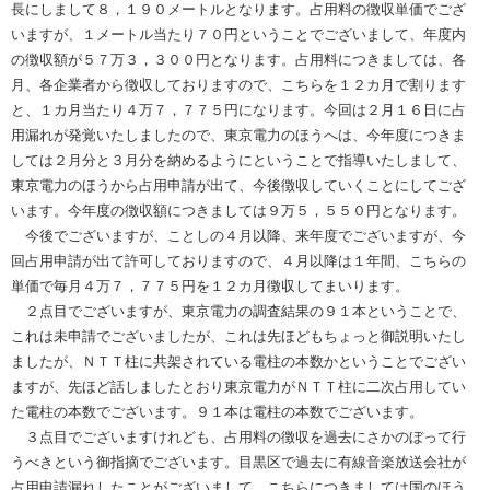
長にしまして８，１９０メートルとなります。占用料の徴収単価でござ
いますが、１メートル当たり７０円ということでございまして、年度内
の徴収額が５７万３，３００円となります。占用料につきましては、各
月、各企業者から徴収しておりますので、こちらを１２カ月で割ります
と、１カ月当たり４万７，７７５円になります。今回は２月１６日に占
用漏れが発覚いたしましたので、東京電力のほうへは、今年度につきま
しては２月分と３月分を納めるようにということで指導いたしまして、
東京電力のほうから占用申請が出て、今後徴収していくことにしてござ
います。今年度の徴収額につきましては９万５，５５０円となります。
今後でございますが、ことしの４月以降、来年度でございますが、今
回占用申請が出て許可しておりますので、４月以降は１年間、こちらの
単価で毎月４万７，７７５円を１２カ月徴収してまいります。
２点目でございますが、東京電力の調査結果の９１本ということで、
これは未申請でございましたが、これは先ほどもちょっと御説明いたし
ましたが、ＮＴＴ柱に共架されている電柱の本数かということでござい
ますが、先ほど話しましたとおり東京電力がＮＴＴ柱に二次占用してい
た電柱の本数でございます。９１本は電柱の本数でございます。
３点目でございますけれども、占用料の徴収を過去にさかのぼって行
うべきという御指摘でございます。目黒区で過去に有線音楽放送会社が
占用申請漏れしたことがございまして、こちらにつきましては国のほう