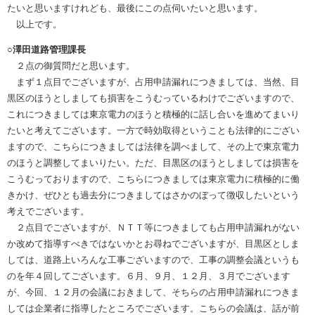
たいと思いますけれども、最後にこの点伺いたいと思います。
以上です。
○澤田道路管理課長
２点の御質問だと思います。
まず１点目でございますが、占用申請漏れにつきましては、当然、目
黒区のほうとしましても損害をこうむっているわけでございますので、
これにつきましては東京電力のほうと積極的に話し合いを進めてまいり
たいと考えてございます。一方で時効取得ということも法律的にござい
ますので、こちらにつきましては法律を調べまして、その上で東京電力
のほうと調整してまいりたい。ただ、目黒区のほうとしましては損害を
こうむっておりますので、こちらにつきましては東京電力に積極的に働
きかけ、ぜひとも過去分につきましてはさかのぼって徴収したいという
考えでございます。
２点目でございますが、ＮＴＴ等につきましても占用申請漏れがない
か改めて指導すべきではないかとお尋ねでございますが、目黒区としま
しては、道路上いろんな工事ございますので、工事の調整会議というも
のを年４回してございます。６月、９月、１２月、３月でございます
が、今回、１２月の会議におきまして、そちらの占用申請漏れにつきま
しては企業者に指導したところでございます。こちらの会議は、話が前