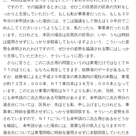
ですので、その協議するときには、ぜひこの目黒区の区長の方針をし
っかりと主張していただいて、もしも私が事業者だったら、もしも３０
年分の未申請があった場合には、そこは協議をして例えば１０年分でご
めんしてくださいというようなことを、私だったら、事業者だったら言
います。だけれども、本区の場合は目黒区の区長が、いや、うちは時効
は援用させずにしっかり全額返してもらいますよという、こういった姿
勢を表明されたわけですので、ぜひその姿勢を協議される際にはしっか
り主張していただきたい、そういうふうに思います。
さらに言うと、この二次占用の問題というのは東電だけではなくてＮ
ＴＴのほうにも、もちろん発生してきます。総務省のデータがあるんで
すが、総務省によると平成２５年度末の東京都内の電柱の本数は、東電
が約７２万４，０００本、ＮＴＴ東日本は３８万６，０００本となって
います。このとおり東電の電柱はＮＴＴよりも多いため、当然、ＮＴＴ
にも未申請の二次占用がある可能性があります。未申請の二次占用分の
過去分については、区長が、先ほども私、申し上げましたけれども、事
業者に時効を援用させずにしっかり全額回収する、そういった姿勢を示
されていますので、ＮＴＴについても未申請の二次占用があるかどうか
を確認し、未申請があった場合には、貴重な区の収入となりますので、
過去分については東電同様に時効を援用させずに全額回収していただき