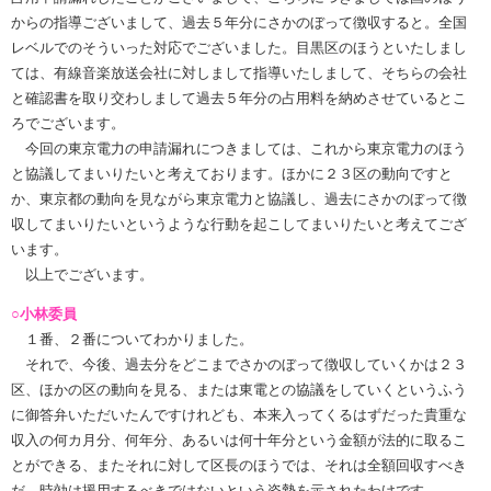
からの指導ございまして、過去５年分にさかのぼって徴収すると。全国
レベルでのそういった対応でございました。目黒区のほうといたしまし
ては、有線音楽放送会社に対しまして指導いたしまして、そちらの会社
と確認書を取り交わしまして過去５年分の占用料を納めさせているとこ
ろでございます。
今回の東京電力の申請漏れにつきましては、これから東京電力のほう
と協議してまいりたいと考えております。ほかに２３区の動向ですと
か、東京都の動向を見ながら東京電力と協議し、過去にさかのぼって徴
収してまいりたいというような行動を起こしてまいりたいと考えてござ
います。
以上でございます。
○小林委員
１番、２番についてわかりました。
それで、今後、過去分をどこまでさかのぼって徴収していくかは２３
区、ほかの区の動向を見る、または東電との協議をしていくというふう
に御答弁いただいたんですけれども、本来入ってくるはずだった貴重な
収入の何カ月分、何年分、あるいは何十年分という金額が法的に取るこ
とができる、またそれに対して区長のほうでは、それは全額回収すべき
だ、時効は援用するべきではないという姿勢を示されたわけです。