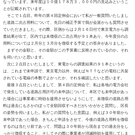
なっています。来年度は１０億１７８万３，０００円の見込みというこ
とが記載されています。
そこで１点目。昨年の第４回定例会において私が一般質問いたしまし
た道路二次占用料について、先日の補正予算で我が会派からも質問させ
ていただきました。その際、区側からは２月１６日付で東京電力から調
査結果が出て、区内では未徴収の二次占用が９１本あり、今年度分の占
用料については２月分と３月分を徴収する予定との答弁がありました。
まずその金額と、その金額がこの予算書に反映されているのか。それ
を伺いたいと思います。
次に２点目といたしまして、東電からの調査結果の９１本というの
は、これまで未申請で、東京電力以外、例えばＮＴＴなどの電柱に共架
されている電線の本数でよかったか、それを確認したいと思います。
最後３点目といたしまして、第４回の定例会で、私は各地の電力会社
で発生している道路占用許可の未申請について、本区でも未申請があっ
た場合には事業者に時効を援用させないようにして、未徴収の道路占用
料は過去にもさかのぼって全額回収すべきだがいかがかと質問し、区長
の姿勢を伺いました。私がこの質問をした意図は、例えば３０年前から
未申請であった場合、きちんと申請をさせて、今後の道路占用料を徴収
するのは当たり前であって、問題は３０年前から現在までの過去分をし
っかり徴収すること、そしてその際に事業者が消滅時効を援用してしま