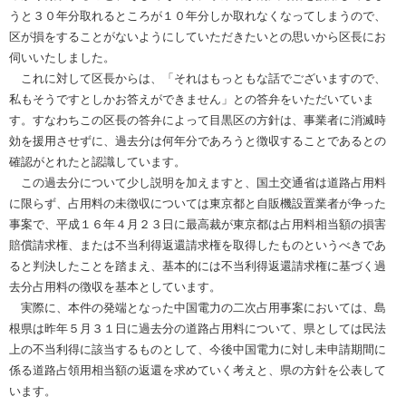
うと３０年分取れるところが１０年分しか取れなくなってしまうので、
区が損をすることがないようにしていただきたいとの思いから区長にお
伺いいたしました。
これに対して区長からは、「それはもっともな話でございますので、
私もそうですとしかお答えができません」との答弁をいただいていま
す。すなわちこの区長の答弁によって目黒区の方針は、事業者に消滅時
効を援用させずに、過去分は何年分であろうと徴収することであるとの
確認がとれたと認識しています。
この過去分について少し説明を加えますと、国土交通省は道路占用料
に限らず、占用料の未徴収については東京都と自販機設置業者が争った
事案で、平成１６年４月２３日に最高裁が東京都は占用料相当額の損害
賠償請求権、または不当利得返還請求権を取得したものというべきであ
ると判決したことを踏まえ、基本的には不当利得返還請求権に基づく過
去分占用料の徴収を基本としています。
実際に、本件の発端となった中国電力の二次占用事案においては、島
根県は昨年５月３１日に過去分の道路占用料について、県としては民法
上の不当利得に該当するものとして、今後中国電力に対し未申請期間に
係る道路占領用相当額の返還を求めていく考えと、県の方針を公表して
います。