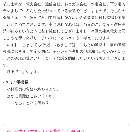
後しますが、電力会社、通信会社、あとガス会社、水道会社、下水道も
含めましていろんな会社が入っている会議でございますので、そちらの
会議の席上で、改めて占用申請漏れがないか各企業者に対し確認を要請
したところでございます。申請漏れがあれば、当然のことながら占用申
請があるというように私も確信してございますし、今回の東京電力と同
じような形で徴収してまいりたいというふうに考えております。
いずれにしましても今後につきましては、こちらの道路上工事の調整
会議におきまして定期的に、そういった占用の申請漏れがないかという
ことの確認の場といたしまして会議を開催したいという考えでございま
す。
以上でございます。
○そうだ委員長
小林委員の質疑を終わります。
ほかに質疑はございますか。
〔「なし」と呼ぶ者あり〕
平成30年文教・子ども委員会（ 5月 9日）