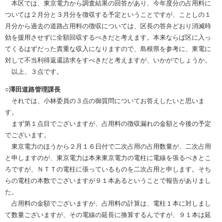
本区では、東京電力から調査結果の回答があり、今年度分の占用料に
ついては２月分と３月分を徴収する予定ということですが、ことしの１
月分から過去の道路占用料の徴収については、区長の答弁どおり消滅時
効を援用させずに全額回収するべきだと考えます。本来ならば区に入っ
てくるはずだった貴重な収入になりますので、島根県を参考に、東電に
対して不当利得返還請求をすべきだと考えますが、いかがでしょうか。
以上、３点です。
○澤田道路管理課長
それでは、小林委員の３点の御質問についてお答えしたいと思いま
す。
まず第１点目でございますが、占用料の徴収漏れの金額と今後の予定
でございます。
東京電力のほうから２月１６日付で二次占用の占用数量が、二次占用
と申しますのが、東京電力は本来東京電力の電柱に電線を張るべきとこ
ろですが、ＮＴＴの電柱に張っているものを二次占用と申します。そち
らの電柱の本数でございますが９１本あるということで報告がありまし
た。
占用料の金額でございますが、占用料の計算は、電柱１本に対しまし
て数量ございますが、その電線の延長に換算するんですが、９１本は延